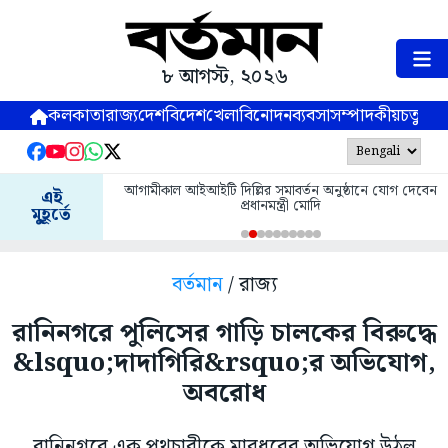
৮ আগস্ট, ২০২৬
কলকাতা
রাজ্য
দেশ
বিদেশ
খেলা
বিনোদন
ব্যবসা
সম্পাদকীয়
চতুষ্পর্ণ
আগামীকাল আইআইটি দিল্লির সমাবর্তন অনুষ্ঠানে যোগ দেবেন
এই
প্রধানমন্ত্রী মোদি
মুহূর্তে
বর্তমান
/ রাজ্য
রানিনগরে পুলিসের গাড়ি চালকের বিরুদ্ধে
&lsquo;দাদাগিরি&rsquo;র অভিযোগ,
অবরোধ
রানিনগরে এক পথচারীকে মারধরের অভিযোগ উঠল