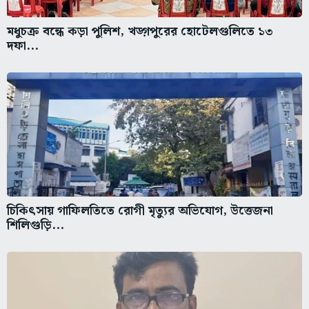
মধুচক্র বন্ধে কড়া পুলিশ, খড়্গপুরের হোটেলগুলিতে ১৩
দফা...
চিকিৎসায় গাফিলতিতে রোগী মৃত্যুর অভিযোগ, উত্তেজনা
শিলিগুড়ি...