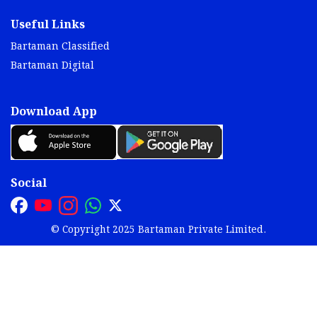
Useful Links
Bartaman Classified
Bartaman Digital
Download App
Social
© Copyright 2025 Bartaman Private Limited.