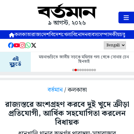
৯ আগস্ট, ২০২৬
কলকাতা
রাজ্য
দেশ
বিদেশ
খেলা
বিনোদন
ব্যবসা
সম্পাদকীয়
চতুষ্পর্ণ
ময়নাগুড়িতে জাতীয় সড়কে মহিলার গলা থেকে সোনার চেন
এই
ছিনতাই
মুহূর্তে
বর্তমান
/ কলকাতা
রাজ্যস্তরে অংশগ্রহণ করবে দুই খুদে ক্রীড়া
প্রতিযোগী, আর্থিক সহযোগিতা করলেন
বিধায়ক
ধনেখালি থানার অন্তর্গত পারাম্বুয়া-সাহাবাজার