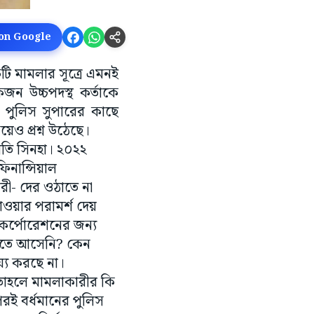
 on Google
টি মামলার সূত্রে এমনই
কজন উচ্চপদস্থ কর্তাকে
 পুলিস সুপারের কাছে
য়েও প্রশ্ন উঠেছে।
রপতি সিনহা। ২০২২
ফিনান্সিয়াল
রী- দের ওঠাতে না
যাওয়ার পরামর্শ দেয়
, কর্পোরেশনের জন্য
লতে আসেনি? কেন
য্য করছে না।
তাহলে মামলাকারীর কি
রই বর্ধমানের পুলিস