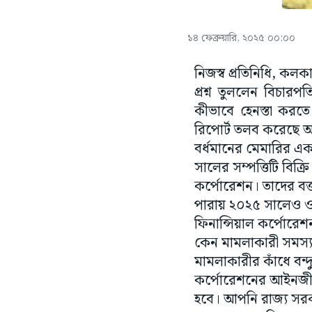
১৪ ফেব্রুয়ারি, ২০২৫ ০০:০০
নিজস্ব প্রতিনিধি, কল
প্রশ্ন তুললেন বিচারপ
কীভাবে হেনস্তা করত
রিপোর্ট তলব করেছে আদ
বর্ধমানের মেমারির একট
সালের সম্পত্তিটি বিক্
কর্পোরেশন। তাদের বক
পারায় ২০২৫ সালেও ওই ব
ফিনান্সিয়াল কর্পোরেশন।
কেন মামলাকারী সমস্
মামলাকারীর কাঁধে বন্
কর্পোরেশনের আইনজীব
হবে। আপনি রাজ্য সরক