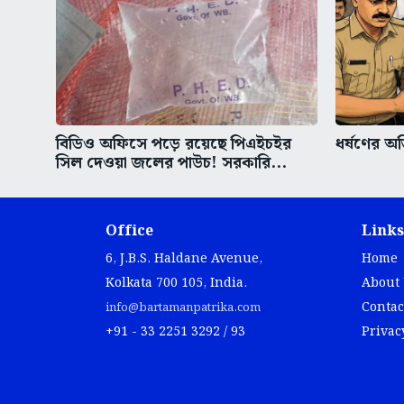
বিডিও অফিসে পড়ে রয়েছে পিএইচইর
ধর্ষণের অভ
সিল দেওয়া জলের পাউচ! সরকারি...
Office
Links
6, J.B.S. Haldane Avenue,
Home
Kolkata 700 105, India.
About
Contac
info@bartamanpatrika.com
+91 - 33 2251 3292 / 93
Privac