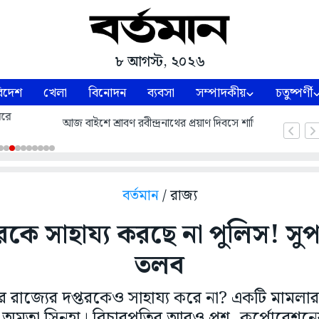
৮ আগস্ট, ২০২৬
িদেশ
খেলা
বিনোদন
ব্যবসা
সম্পাদকীয়
চতুষ্পর্ণী
াণ দিবসে শান্তিনিকেতনে উপাসনা গৃহে শুরু হল উপাসনা
বর্তমান
/ রাজ্য
রকে সাহায্য করছে না পুলিস! সুপ
তলব
রাজ্যের দপ্তরকেও সাহায্য করে না? একটি মামলার সূ
অমৃতা সিনহা। বিচারপতির আরও প্রশ্ন, কর্পোরেশন