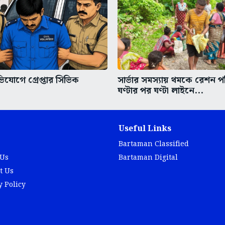
িযোগে গ্রেপ্তার সিভিক
সার্ভার সমস্যায় থমকে রেশন প
ঘণ্টার পর ঘণ্টা লাইনে...
Useful Links
Bartaman Classified
 Us
Bartaman Digital
t Us
y Policy