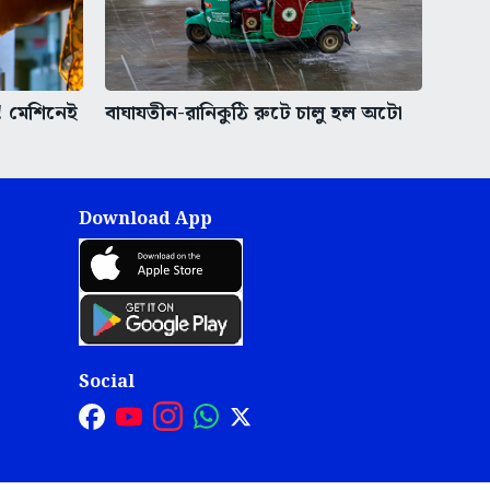
ঢ়! মেশিনেই
বাঘাযতীন-রানিকুঠি রুটে চালু হল অটো
Download App
Social