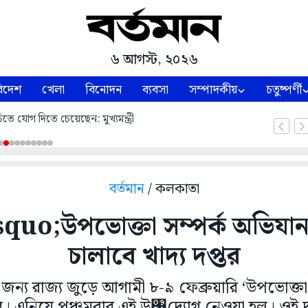
৬ আগস্ট, ২০২৬
িদেশ
খেলা
বিনোদন
ব্যবসা
সম্পাদকীয়
চতুষ্পর্ণী
িতে যোগ দিতে চেয়েছেন: মুখ্যমন্ত্রী
বর্তমান
/ কলকাতা
squo;উপভোক্তা সম্পর্ক অভি
চালাবে খাদ্য দপ্তর
জন্য রাজ্য জুড়ে আগামী ৮-৯ ফেব্রুয়ারি ‘উপভোক্তা
তর। এনিয়ে পঞ্চমবার এই উ঩দ্যোগ নেওয়া হল। ওই দু