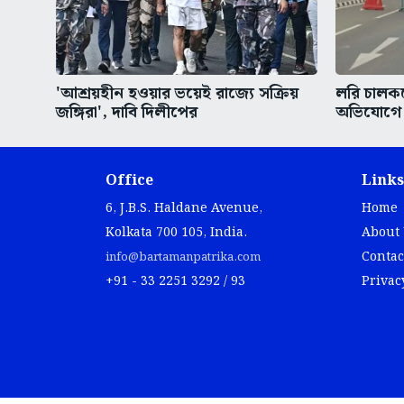
'আশ্রয়হীন হওয়ার ভয়েই রাজ্যে সক্রিয়
লরি চালকক
জঙ্গিরা', দাবি দিলীপের
অভিযোগে ব
Office
Links
6, J.B.S. Haldane Avenue,
Home
Kolkata 700 105, India.
About
Contac
info@bartamanpatrika.com
+91 - 33 2251 3292 / 93
Privac