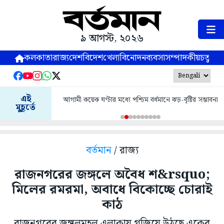
৯ আগস্ট, ২০২৬
কলকাতা
রাজ্য
দেশ
বিদেশ
খেলা
বিনোদন
ব্যবসা
সম্পাদকীয়
চতুষ্পর্ণ
এই
আগামী কয়েক ঘণ্টার মধ্যে পশ্চিম বর্ধমানে ঝড়-বৃষ্টির সম্ভাবনা
মুহূর্তে
বর্তমান
/ রাজ্য
রাজনগরের জঙ্গলে অবৈধ শ&rsquo;
মিলের রমরমা, অবাধে বিকোচ্ছে চোরাই
কাঠ
রাজনগরের জঙ্গলমহল এলাকায় গজিয়ে উঠছে একের