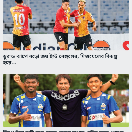
ডুরান্ড কাপে বড়ো জয় ইস্ট বেঙ্গলের, মিগুয়েলের বিকল্প
হয়ে...