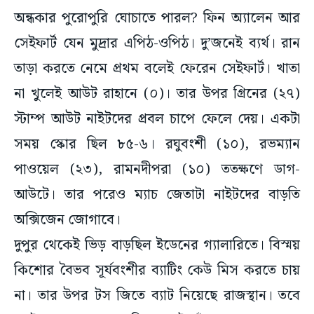
অন্ধকার পুরোপুরি ঘোচাতে পারল? ফিন অ্যালেন আর
সেইফার্ট যেন মুদ্রার এপিঠ-ওপিঠ। দু’জনেই ব্যর্থ। রান
তাড়া করতে নেমে প্রথম বলেই ফেরেন সেইফার্ট। খাতা
না খুলেই আউট রাহানে (০)। তার উপর গ্রিনের (২৭)
স্টাম্প আউট নাইটদের প্রবল চাপে ফেলে দেয়। একটা
সময় স্কোর ছিল ৮৫-৬। রঘুবংশী (১০), রভম্যান
পাওয়েল (২৩), রামনদীপরা (১০) ততক্ষণে ডাগ-
আউটে। তার পরেও ম্যাচ জেতাটা নাইটদের বাড়তি
অক্সিজেন জোগাবে।
দুপুর থেকেই ভিড় বাড়ছিল ইডেনের গ্যালারিতে। বিস্ময়
কিশোর বৈভব সূর্যবংশীর ব্যাটিং কেউ মিস করতে চায়
না। তার উপর টস জিতে ব্যাট নিয়েছে রাজস্থান। তবে