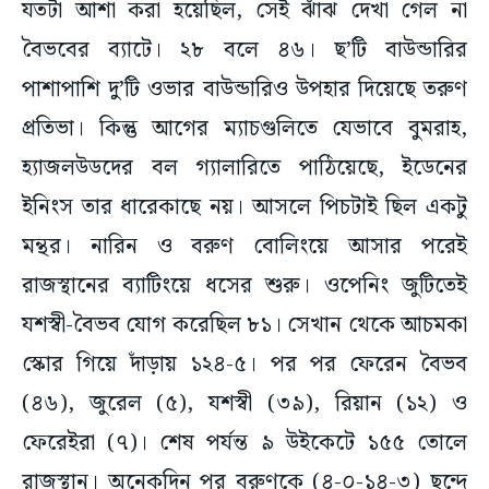
যতটা আশা করা হয়েছিল, সেই ঝাঁঝ দেখা গেল না
বৈভবের ব্যাটে। ২৮ বলে ৪৬। ছ’টি বাউন্ডারির
পাশাপাশি দু’টি ওভার বাউন্ডারিও উপহার দিয়েছে তরুণ
প্রতিভা। কিন্তু আগের ম্যাচগুলিতে যেভাবে বুমরাহ,
হ্যাজলউডদের বল গ্যালারিতে পাঠিয়েছে, ইডেনের
ইনিংস তার ধারেকাছে নয়। আসলে পিচটাই ছিল একটু
মন্থর। নারিন ও বরুণ বোলিংয়ে আসার পরেই
রাজস্থানের ব্যাটিংয়ে ধসের শুরু। ওপেনিং জুটিতেই
যশস্বী-বৈভব যোগ করেছিল ৮১। সেখান থেকে আচমকা
স্কোর গিয়ে দাঁড়ায় ১২৪-৫। পর পর ফেরেন বৈভব
(৪৬), জুরেল (৫), যশস্বী (৩৯), রিয়ান (১২) ও
ফেরেইরা (৭)। শেষ পর্যন্ত ৯ উইকেটে ১৫৫ তোলে
রাজস্থান। অনেকদিন পর বরুণকে (৪-০-১৪-৩) ছন্দে