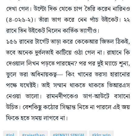
দেখা গেল। উল্টো দিক থেকে চাপ তৈরি করেন নারিনও
(৪-০২৬-২)। তাঁরা ভাগ করে নেন পাঁচ উইকেট। ২২
রানে তিন উইকেট নিলেন কার্তিক ত্যাগীও।
১৫৬ রানের টার্গেট তাড়া করে কেকেআর জিতল ঠিকই,
তবে অনেক দুর্বলতাই কাটিয়ে ওঠা গেল না। রাহানে কি
দেওয়াল লিখন পড়তে পারছেন? পর পর দুই ম্যাচে শূন্য,
ভুলে ভরা অধিনায়কত্ব— কিং খানের ভরসা হারানোর
পক্ষে যথেষ্টই। তাই সম্মান থাকতে থাকতে ভিআরএস
নেওয়া ভালো। রামনদীপকেও ডাগ-আউটে বসানো
উচিত। বেশকিছু কঠোর সিদ্ধান্ত নিতে না পারলে এই জয়
ফিকে হতে সময় লাগবে না।
#ipl
#rajasthan
#RINKU SINGH
#kkr win