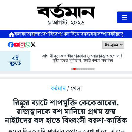
৯ আগস্ট, ২০২৬
কলকাতা
রাজ্য
দেশ
বিদেশ
খেলা
বিনোদন
ব্যবসা
সম্পাদকীয়
চতুষ্পর্ণ
আগামী কয়েক ঘণ্টায় পুরুলিয়া জেলার কিছু অংশে ভারী
এই
বৃষ্টিপাতের পূর্বাভাস, জারি কমলা সতর্কতা
মুহূর্তে
বর্তমান
/ খেলা
রিঙ্কুর ব্যাটে শাপমুক্তি কেকেআরের,
রাজস্থানকে বশ মানিয়ে প্রথম জয়
নাইটদের বল হাতে বিধ্বংসী বরুণ-কার্তিক
জয়ের তিলক যদি আপনার কপালে লেখা থাকে, তাহলে