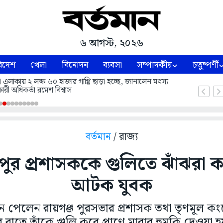
৬ আগস্ট, ২০২৬
িদেশ
খেলা
বিনোদন
ব্যবসা
সম্পাদকীয়
চতুষ্পর্ণী
লাকায় ২ লক্ষ ৬০ হাজার গাপ্পি ছাড়া হচ্ছে, জানালেন মৎস্য
ারী অধিকর্তা রমেশ বিশ্বাস
বর্তমান
/ রাজ্য
 পুর প্রশাসককে গুলিতে ঝাঁঝরা ক
আটক যুবক
 পেলেন রায়গঞ্জ পুরসভার প্রশাসক তথা তৃণমূল কংগ্
বার রাতে তাঁকে গুলি করে প্রাণে মারার হুমকি দেও