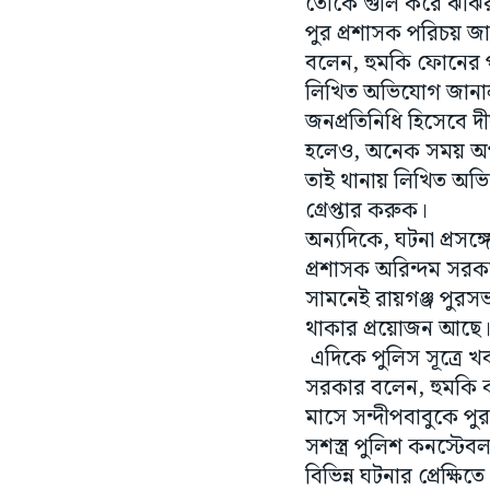
তোকে গুলি করে ঝাঁঝ
পুর প্রশাসক পরিচয় জ
বলেন, হুমকি ফোনের
লিখিত অভিযোগ জান
জনপ্রতিনিধি হিসেবে দ
হলেও, অনেক সময় অপর 
তাই থানায় লিখিত অভিয
গ্ৰেপ্তার করুক।
অন্যদিকে, ঘটনা প্রসঙ্
প্রশাসক অরিন্দম সরক
সামনেই রায়গঞ্জ পুরস
থাকার প্রয়োজন আছে।
এদিকে পুলিস সূত্রে 
সরকার বলেন, হুমকি ক
মাসে সন্দীপবাবুকে পু
সশস্ত্র পুলিশ কনস্টেব
বিভিন্ন ঘটনার প্রেক্ষি