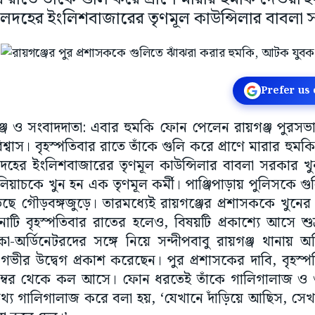
লদহের ইংলিশবাজারের তৃণমূল কাউন্সিলার বাবলা 
Prefer us
য়গঞ্জ ও সংবাদদাতা: এবার হুমকি ফোন পেলেন রায়গঞ্জ পুরসভ
বিশ্বাস। বৃহস্পতিবার রাতে তাঁকে গুলি করে প্রাণে মারার হু
হের ইংলিশবাজারের তৃণমূল কাউন্সিলার বাবলা সরকার খু
য়াচকে খুন হন এক তৃণমূল কর্মী। পাঞ্জিপাড়ায় পুলিসকে গু
 গৌড়বঙ্গজুড়ে। তারমধ্যেই রায়গঞ্জের প্রশাসককে খুনের 
টনাটি বৃহস্পতিবার রাতের হলেও, বিষয়টি প্রকাশ্যে আসে শ
া-অর্ডিনেটরদের সঙ্গে নিয়ে সন্দীপবাবু রায়গঞ্জ থানায়
ভীর উদ্বেগ প্রকাশ করেছেন। পুর প্রশাসকের দাবি, বৃহস্
ম্বর থেকে কল আসে। ফোন ধরতেই তাঁকে গালিগালাজ ও গু
্য গালিগালাজ করে বলা হয়, ‘যেখানে দাঁড়িয়ে আছিস, স