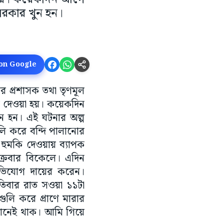
সরকার খুন হন।
 on Google
ার প্রশাসক তথা তৃণমূল
মকি দেওয়া হয়। কয়েকদিন
ন হন। এই ঘটনার অল্প
লি করে বন্দি পালানোর
হুমকি দেওয়ায় ব্যাপক
ুক্রবার বিকেলে। এদিন
 অভিযোগ দায়ের করেন।
পতিবার রাত সওয়া ১১টা
লি করে প্রাণে মারার
েখানেই থাক। আমি গিয়ে