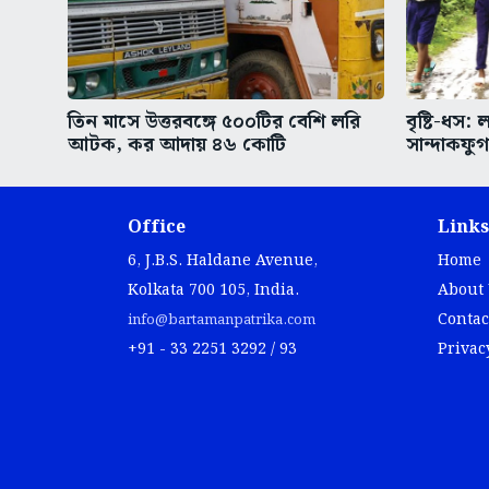
তিন মাসে উত্তরবঙ্গে ৫০০টির বেশি লরি
বৃষ্টি-ধস:
আটক, কর আদায় ৪৬ কোটি
সান্দাকফু
Office
Links
6, J.B.S. Haldane Avenue,
Home
Kolkata 700 105, India.
About
Contac
info@bartamanpatrika.com
+91 - 33 2251 3292 / 93
Privac