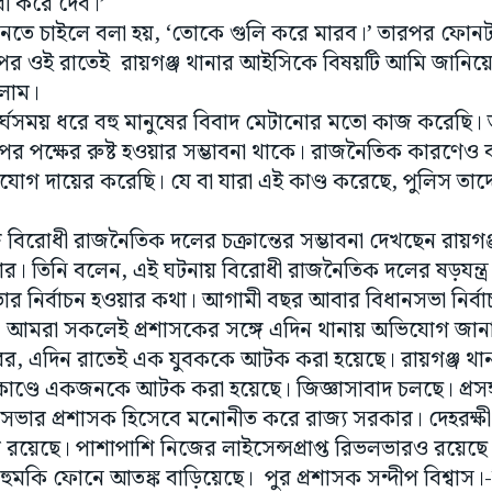
রা করে দেব।’
ানতে চাইলে বলা হয়, ‘তোকে গুলি করে মারব।’ তারপর ফোনটা
 পর ওই রাতেই রায়গঞ্জ থানার আইসিকে বিষয়টি আমি জানিয়
ালাম।
ীর্ঘসময় ধরে বহু মানুষের বিবাদ মেটানোর মতো কাজ করেছি। তাত
পক্ষের রুষ্ট হওয়ার সম্ভাবনা থাকে। রাজনৈতিক কারণেও বহ
োগ দায়ের করেছি। যে বা যারা এই কাণ্ড করেছে, পুলিস তাদের
গে বিরোধী রাজনৈতিক দলের চক্রান্তের সম্ভাবনা দেখছেন রায়গ
ার। তিনি বলেন, এই ঘটনায় বিরোধী রাজনৈতিক দলের ষড়যন্ত্
ভার নির্বাচন হওয়ার কথা। আগামী বছর আবার বিধানসভা নির্বা
 আমরা সকলেই প্রশাসকের সঙ্গে এদিন থানায় অভিযোগ জানা
খবর, এদিন রাতেই এক যুবককে আটক করা হয়েছে। রায়গঞ্জ থানা
াণ্ডে একজনকে আটক করা হয়েছে। জিজ্ঞাসাবাদ চলছে। প্রসঙ
রসভার প্রশাসক হিসেবে মনোনীত করে রাজ্য সরকার। দেহরক্ষী 
ল রয়েছে। পাশাপাশি নিজের লাইসেন্সপ্রাপ্ত রিভলভারও রয়েছে।
তে হুমকি ফোনে আতঙ্ক বাড়িয়েছে। পুর প্রশাসক সন্দীপ বিশ্বাস।-ন