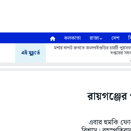
কলকাতা
রাজ্য
দেশ
ব
মশার দাপট রুখতে জলপাইগুড়ির চারটি পুরসভা এ
এই মুহূর্তে
দপ্তরের সহক
রায়গঞ্জের
এবার হুমকি ফোন
বিশ্বাস। বৃহস্পতি