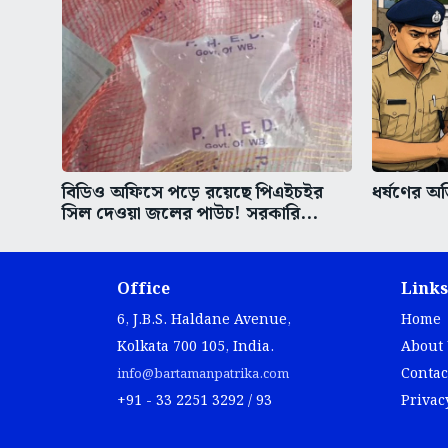
বিডিও অফিসে পড়ে রয়েছে পিএইচইর
ধর্ষণের অভ
সিল দেওয়া জলের পাউচ! সরকারি...
Office
Links
6, J.B.S. Haldane Avenue,
Home
Kolkata 700 105, India.
About
Contac
info@bartamanpatrika.com
+91 - 33 2251 3292 / 93
Privac