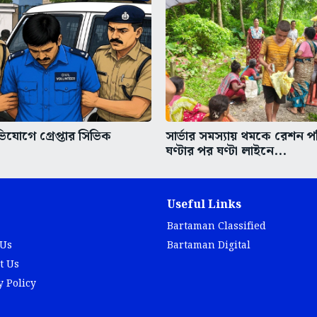
িযোগে গ্রেপ্তার সিভিক
সার্ভার সমস্যায় থমকে রেশন প
ঘণ্টার পর ঘণ্টা লাইনে...
Useful Links
Bartaman Classified
 Us
Bartaman Digital
t Us
y Policy