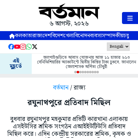
৬ আগস্ট, ২০২৬
কলকাতা
রাজ্য
দেশ
বিদেশ
খেলা
বিনোদন
ব্যবসা
সম্পাদকীয়
চতুষ্পর্ণ
জলপাইগুড়িতে আবাস যোজনায় আজ ১১ হাজার ৬১৩
এই
বেনিফিশিয়ারির অ্যাকাউন্টে দ্বিতীয় কিস্তির টাকা ঢুকবে, জানালেন
মুহূর্তে
জেলাশাসক অর্পিতা চৌধুরী
বর্তমান
/ রাজ্য
রঘুনাথপুরে প্রতিবাদ মিছিল
বুধবার রঘুনাথপুর মহকুমার প্রতিটি কারখানা এলাকায়
এসইউসির শ্রমিক সংগঠন এআইইউটিউসি প্রতিবাদ
মিছিল করে। এদিন কেন্দ্রীয় সরকারের শ্রমিক, কৃষক ও