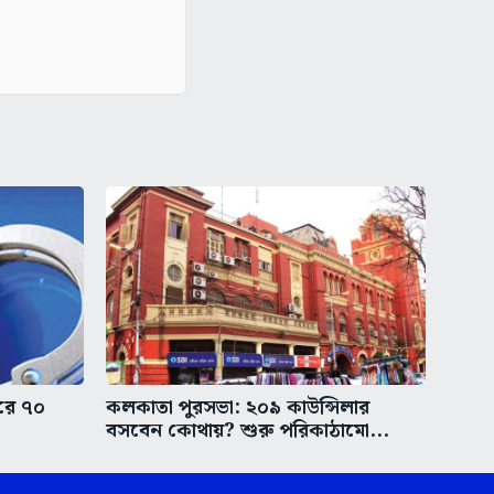
করে ৭০
কলকাতা পুরসভা: ২০৯ কাউন্সিলার
বসবেন কোথায়? শুরু পরিকাঠামো...