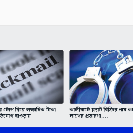
 টোপ দিয়ে লক্ষাধিক টাকা
কালীঘাটে ফ্ল্যাট বিক্রির নাম 
িযোগ হাওড়ায়
লাখের প্রতারণা,...