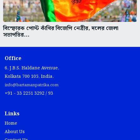
বিস্ফোরক পোস্ট কাঁথির বিজেপি নেত্রীর, দলের জেলা
সভাপতির...
Office
6, J.B.S. Haldane Avenue,
Kolkata 700 105, India.
info@bartamanpatrika.com
+91 - 33 2251 3292 / 93
Links
Home
About Us