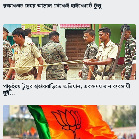
রক্ষাকবচ চেয়ে আড়াল থেকেই হাইকোর্টে টুলু
পাড়ুইয়ে টুলুর শ্বশুরবাড়িতে অভিযান, একসময় ধান ব্যবসায়ী
দুই...