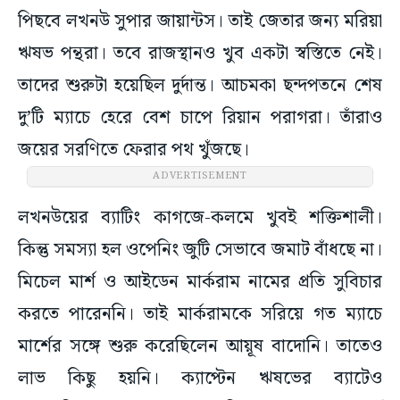
পিছবে লখনউ সুপার জায়ান্টস। তাই জেতার জন্য মরিয়া
ঋষভ পন্থরা। তবে রাজস্থানও খুব একটা স্বস্তিতে নেই।
তাদের শুরুটা হয়েছিল দুর্দান্ত। আচমকা ছন্দপতনে শেষ
দু’টি ম্যাচে হেরে বেশ চাপে রিয়ান পরাগরা। তাঁরাও
জয়ের সরণিতে ফেরার পথ খুঁজছে।
ADVERTISEMENT
লখনউয়ের ব্যাটিং কাগজে-কলমে খুবই শক্তিশালী।
কিন্তু সমস্যা হল ওপেনিং জুটি সেভাবে জমাট বাঁধছে না।
মিচেল মার্শ ও আইডেন মার্করাম নামের প্রতি সুবিচার
করতে পারেননি। তাই মার্করামকে সরিয়ে গত ম্যাচে
মার্শের সঙ্গে শুরু করেছিলেন আয়ূষ বাদোনি। তাতেও
লাভ কিছু হয়নি। ক্যাপ্টেন ঋষভের ব্যাটেও