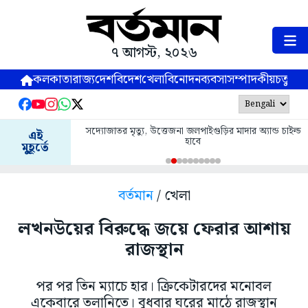
৭ আগস্ট, ২০২৬
কলকাতা
রাজ্য
দেশ
বিদেশ
খেলা
বিনোদন
ব্যবসা
সম্পাদকীয়
চতুষ্পর্ণ
সদ্যোজাতর মৃত্যু, উত্তেজনা জলপাইগুড়ির মাদার অ্যান্ড চাইল্ড
এই
হাবে
মুহূর্তে
বর্তমান
/ খেলা
লখনউয়ের বিরুদ্ধে জয়ে ফেরার আশায়
রাজস্থান
পর পর তিন ম্যাচে হার। ক্রিকেটারদের মনোবল
একেবারে তলানিতে। বুধবার ঘরের মাঠে রাজস্থান