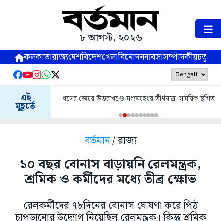
৮ আগস্ট, ২০২৬
কলকাতা
রাজ্য
দেশ
বিদেশ
খেলা
বিনোদন
ব্যবসা
সম্পাদকীয়
চতুষ্পর্ণ
এই
ধসের জেরে উত্তরাখণ্ডে মধ্যমহেশ্বর তীর্থযাত্রা সাময়িক স্থগিত
মুহূর্তে
বর্তমান
/ রাজ্য
১০ বছর বোনাস বাড়ায়নি রেলমন্ত্রক,
শ্রমিক ও কর্মীদের মধ্যে তীব্র ক্ষোভ
রেলকর্মীদের ৭৮দিনের বোনাস ঘোষণা করে পিঠ
চাপড়ানোর উদ্যোগ নিয়েছিল রেলমন্ত্রক। কিন্তু শ্রমিক