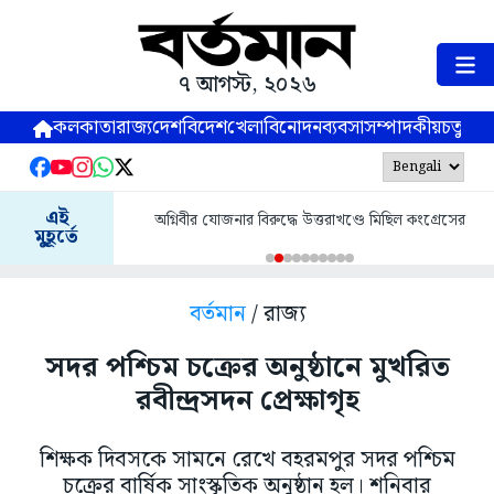
৭ আগস্ট, ২০২৬
কলকাতা
রাজ্য
দেশ
বিদেশ
খেলা
বিনোদন
ব্যবসা
সম্পাদকীয়
চতুষ্পর্ণ
এই
অগ্নিবীর যোজনার বিরুদ্ধে উত্তরাখণ্ডে মিছিল কংগ্রেসের
মুহূর্তে
বর্তমান
/ রাজ্য
সদর পশ্চিম চক্রের অনুষ্ঠানে মুখরিত
রবীন্দ্রসদন প্রেক্ষাগৃহ
শিক্ষক দিবসকে সামনে রেখে বহরমপুর সদর পশ্চিম
চক্রের বার্ষিক সাংস্কৃতিক অনুষ্ঠান হল। শনিবার