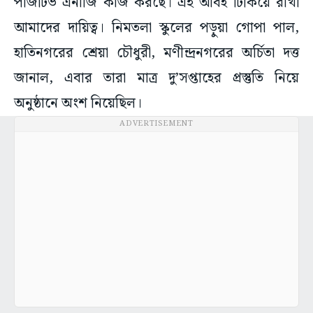
পজিটিভ এনার্জি কাজ করছে। এই আবহ টিকিয়ে রাখা
আমাদের দায়িত্ব। নিমতলা স্কুলের পড়ুয়া গোপা পাল,
হাতিনগরের শ্রেয়া চৌধুরী, মণীন্দ্রনগরের অর্চিতা দত্ত
জানাল, এবার তারা মাত্র দু’সপ্তাহের প্রস্তুতি নিয়ে
অনুষ্ঠানে অংশ নিয়েছিল।
ADVERTISEMENT