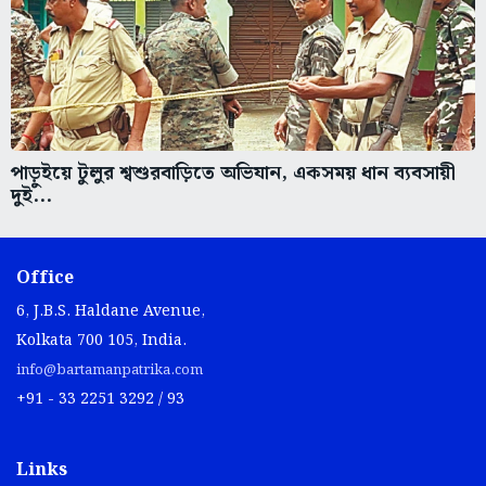
পাড়ুইয়ে টুলুর শ্বশুরবাড়িতে অভিযান, একসময় ধান ব্যবসায়ী
দুই...
Office
6, J.B.S. Haldane Avenue,
Kolkata 700 105, India.
info@bartamanpatrika.com
+91 - 33 2251 3292 / 93
Links