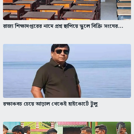
রাজ্য শিক্ষাদপ্তরের নামে প্রশ্ন ছাপিয়ে স্কুলে বিক্রি সংঘের...
রক্ষাকবচ চেয়ে আড়াল থেকেই হাইকোর্টে টুলু