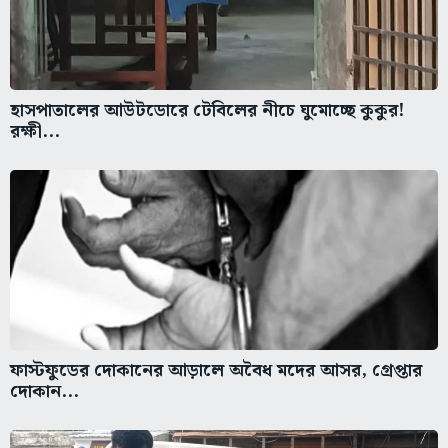
হাসপাতালের আউটডোরে টেবিলের নীচে ঘুমোচ্ছে কুকুর!
রক্ষী...
ফাস্টফুডের দোকানের আড়ালে অবৈধ মদের আসর, গ্রেপ্তার
দোকান...