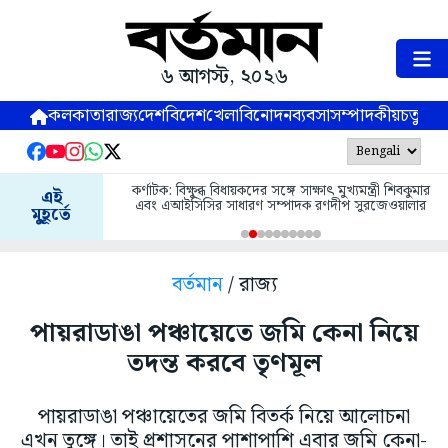
৬ আগস্ট, ২০২৬
কলকাতা
রাজ্য
দেশ
বিদেশ
খেলা
বিনোদন
ব্যবসা
সম্পাদকীয়
চতুষ্পর্ণ
কর্ণাটক: বিক্ষুব্ধ বিধায়কদের সঙ্গে সাক্ষাৎ মুখ্যমন্ত্রী শিবকুমার
এই
এবং এআইসিসির সাধারণ সম্পাদক রণদীপ সুরজেওয়ালার
মুহূর্তে
বর্তমান
/ রাজ্য
পায়রাডাঙা পঞ্চায়েতে জমি কেনা নিয়ে
তদন্ত করবে তৃণমূল
পায়রাডাঙা পঞ্চায়েতের জমি বিতর্ক নিয়ে আলোচনা
এখন তুঙ্গে। তাই প্রশাসনের পাশাপাশি এবার জমি কেনা-