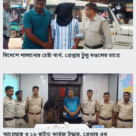
বিদেশে পালানোর চেষ্টা ব্যর্থ, গ্রেপ্তার টুলু মণ্ডলের ভাগ্নে
আগ্নেয়াস্ত্র ও ১৮ রাউন্ড কার্তুজ উদ্ধার, গ্রেপ্তার এক