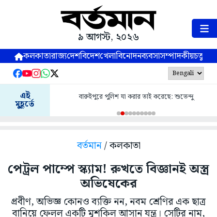
৯ আগস্ট, ২০২৬
কলকাতা
রাজ্য
দেশ
বিদেশ
খেলা
বিনোদন
ব্যবসা
সম্পাদকীয়
চতুষ্পর্ণ
এই
বারুইপুরে পুলিশ যা করার তাই করেছে: শুভেন্দু
মুহূর্তে
বর্তমান
/ কলকাতা
পেট্রল পাম্পে স্ক্যাম! রুখতে বিজ্ঞানই অস্ত্র
অভিষেকের
প্রবীণ, অভিজ্ঞ কোনও ব্যক্তি নন, নবম শ্রেণির এক ছাত্র
বানিয়ে ফেলল একটি মুশকিল আসান যন্ত্র। সেটির নাম,