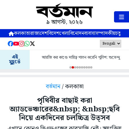
৯ আগস্ট, ২০২৬
কলকাতা
রাজ্য
দেশ
বিদেশ
খেলা
বিনোদন
ব্যবসা
সম্পাদকীয়
চতুষ্পর্ণ
এই
আরজি কর কাণ্ডে দায়িত্ব পালন করেনি পুলিশ: শুভেন্দু
মুহূর্তে
বর্তমান
/ কলকাতা
পৃথিবীর বাছাই করা
অ্যাডভেঞ্চারের&nbsp; &nbsp;ছবি
নিয়ে একদিনের চলচ্চিত্র উত্সব
এখানে কোনও ভিএফএক্সের কারসাজি নেই। স্বয়ংক্রিয়