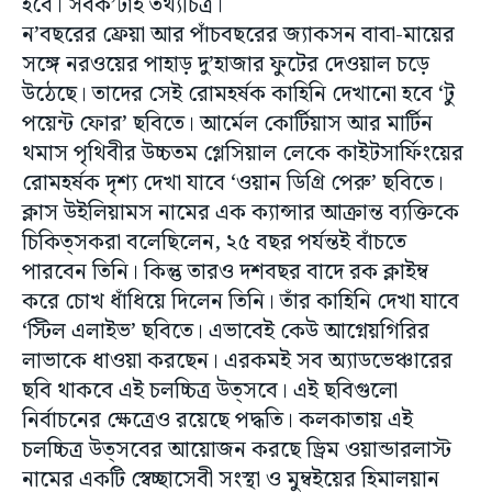
হবে। সবক’টাই তথ্যচিত্র।
ন’বছরের ফ্রেয়া আর পাঁচবছরের জ্যাকসন বাবা-মায়ের
সঙ্গে নরওয়ের পাহাড় দু’হাজার ফুটের দেওয়াল চড়ে
উঠেছে। তাদের সেই রোমহর্ষক কাহিনি দেখানো হবে ‘টু
পয়েন্ট ফোর’ ছবিতে। আর্মেল কোর্টিয়াস আর মার্টিন
থমাস পৃথিবীর উচ্চতম গ্লেসিয়াল লেকে কাইটসার্ফিংয়ের
রোমহর্ষক দৃশ্য দেখা যাবে ‘ওয়ান ডিগ্রি পেরু’ ছবিতে।
ক্লাস উইলিয়ামস নামের এক ক্যান্সার আক্রান্ত ব্যক্তিকে
চিকিত্সকরা বলেছিলেন, ২৫ বছর পর্যন্তই বাঁচতে
পারবেন তিনি। কিন্তু তারও দশবছর বাদে রক ক্লাইম্ব
করে চোখ ধাঁধিয়ে দিলেন তিনি। তাঁর কাহিনি দেখা যাবে
‘স্টিল এলাইভ’ ছবিতে। এভাবেই কেউ আগ্নেয়গিরির
লাভাকে ধাওয়া করছেন। এরকমই সব অ্যাডভেঞ্চারের
ছবি থাকবে এই চলচ্চিত্র উত্সবে। এই ছবিগুলো
নির্বাচনের ক্ষেত্রেও রয়েছে পদ্ধতি। কলকাতায় এই
চলচ্চিত্র উত্সবের আয়োজন করছে ড্রিম ওয়ান্ডারলাস্ট
নামের একটি স্বেচ্ছাসেবী সংস্থা ও মুম্বইয়ের হিমালয়ান