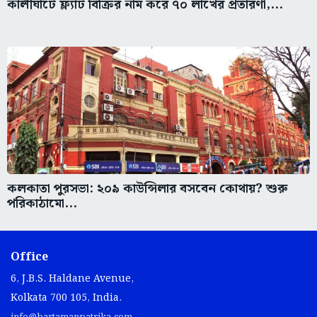
কালীঘাটে ফ্ল্যাট বিক্রির নাম করে ৭০ লাখের প্রতারণা,...
কলকাতা পুরসভা: ২০৯ কাউন্সিলার বসবেন কোথায়? শুরু
পরিকাঠামো...
Office
6, J.B.S. Haldane Avenue,
Kolkata 700 105, India.