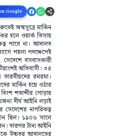
 on Google
রুতেই জন্মসূত্রে মার্কিন
র্যকর হলে ওয়ার্ক ভিসায়
কত্ব পাবে না। আদালত
্যোগে পয়লা পদক্ষেপেই
, সেদেশে বসবাসকারী
ৃতীয়াংশই অভিবাসী। ৩৪
রে ভারতীয়দের রমরমা।
ীয়দের মার্কিন হয়ে ওঠার
। বিংশ শতাব্দীর গোড়ায়
এজন্য দীর্ঘ আইনি লড়াই
ে সেদেশের নাগরিকত্ব
স্থান ছিল। ১৯০৬ সালে
করেন। তারপর টানা আইনি
ারাকে উচ্চতর আদালতের