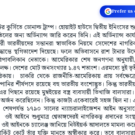
Prefer us
ের কুর্সিতে ডোনাল্ড ট্রাম্প। হোয়াইট হাউসে দ্বিতীয় ইনিংসের শু
লের জন্য অর্ডিন্যান্স জারি করেন তিনি। এই অর্ডিন্যান্স কা
 ভারতীয়দের সন্তানরা স্বাভাবিক নিয়মে সেদেশের নাগরি
িদ্ধান্তে স্থগিতাদেশ দিয়েছে। ফলে অভিবাসনে রাশ টানার উদ
রিপাবলিকান নেতাকে। আমেরিকার শেষ জনগণনা অনুযায়ী
 লক্ষ। দেশের মোট জনসংখ্যার ১.৪৭ শতাংশ। এরমধ্যে দুই ত
কায়। চাকরি থেকে রাজনীতি-আমেরিকায় প্রায় সর্বক্ষেত্
্পানির শীর্ষপদে রয়েছে বহু ভারতীয় বংশোদ্ভূত। কিন্তু ভারত
এর পিছনে রয়েছে মুম্বইয়ের বস্ত্র ব্যবসায়ী ভিখাজি বালসারা
্ব অর্জন করেছিলেন। কিন্তু কাজটা একেবারেই সহজ ছিল না। 
 শেষপর্যন্ত ১৭৯০ সালের ন্য্যাচরালাইজেশন আইন অনুসার
ওই আইনে শুধুমাত্র শ্বেতাঙ্গদেরই নাগরিকত্ব প্রদানের সং
ারা ওই আইনকে চ্যালেঞ্জ জানিয়ে নিউইয়র্ক আদালতে মামলা 
র্কিট কোর্ট তাঁর যুক্তি মানতে অস্বীকার করে। তবে বালস