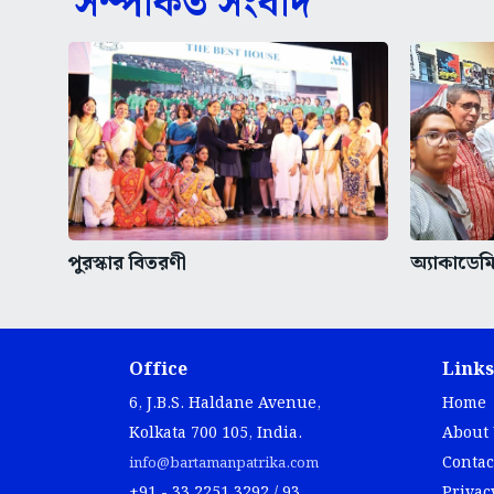
সম্পর্কিত সংবাদ
পুরস্কার বিতরণী
অ্যাকাডেমি
Office
Links
6, J.B.S. Haldane Avenue,
Home
Kolkata 700 105, India.
About
Contac
info@bartamanpatrika.com
+91 - 33 2251 3292 / 93
Privac