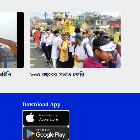
েআইনি
১৩০ বছরের প্রভাত ফেরি
Download App