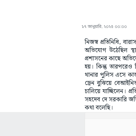
১৭ জানুয়ারি, ২০২৫ ০০:০০
নিজস্ব প্রতিনিধি, বারা
অভিযোগ উঠেছিল স্থান
প্রশাসনের কাছে অভিযো
হয়। কিন্তু তারপরেও নি
থানার পুলিস এসে কাজ
ড্রেন বুঝিয়ে বেআইন
চালিয়ে যাচ্ছিলেন। প
সহদেব দে সরকারি জম
কথা বলেছি।