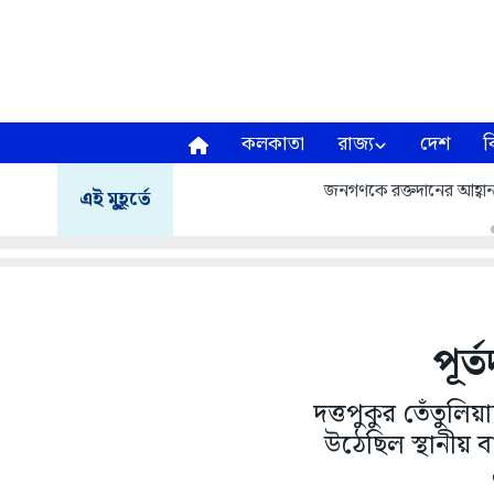
কলকাতা
রাজ্য
দেশ
ব
জনগণকে রক্তদানের আহ্বা
এই মুহূর্তে
পূর
দত্তপুকুর তেঁতুলি
উঠেছিল স্থানীয় ব