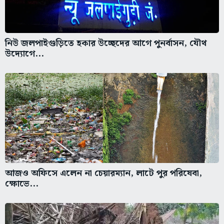
নিউ জলপাইগুড়িতে হকার উচ্ছেদের আগে পুনর্বাসন, যৌথ
উদ্যোগে...
আজও অফিসে এলেন না চেয়ারম্যান, লাটে পুর পরিষেবা,
ক্ষোভে...