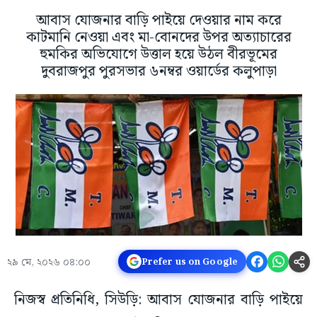
আবাস যোজনার বাড়ি পাইয়ে দেওয়ার নাম করে
কাটমানি নেওয়া এবং মা-বোনদের উপর অত্যাচারের
হুমকির অভিযোগে উত্তাল হয়ে উঠল বীরভূমের
দুবরাজপুর পুরসভার ৬নম্বর ওয়ার্ডের কলুপাড়া
২৯ মে, ২০২৬ ০৪:০০
Prefer us on Google
নিজস্ব প্রতিনিধি, সিউড়ি: আবাস যোজনার বাড়ি পাইয়ে