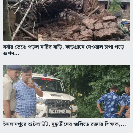
বর্ষায় ভেঙে পড়ল মাটির বাড়ি, ঝাড়গ্রামে দেওয়াল চাপা পড়ে
জখম...
ইসলামপুরে শুটআউট, দুষ্কৃতীদের গুলিতে রক্তাত্ত শিক্ষক,...