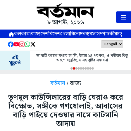
৮ আগস্ট, ২০২৬
কলকাতা
রাজ্য
দেশ
বিদেশ
খেলা
বিনোদন
ব্যবসা
সম্পাদকীয়
চতুষ্পর্ণ
আগামী কয়েক ঘণ্টায় হুগলি, উত্তর ২৪ পরগনা, ও নদীয়ার কিছু
এই
অংশে বজ্রবিদ্যুৎ সহ বৃষ্টির সম্ভাবনা
মুহূর্তে
বর্তমান
/ রাজ্য
তৃণমূল কাউন্সিলারের বাড়ি ঘেরাও করে
বিক্ষোভ, সঙ্গীকে গণধোলাই, আবাসের
বাড়ি পাইয়ে দেওয়ার নামে কাটমানি
আদায়