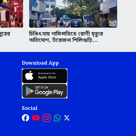
পুরের
চিকিৎসায় গাফিলতিতে রোগী মৃত্যুর
অভিযোগ, উত্তেজনা শিলিগুড়ি...
Download App
Social