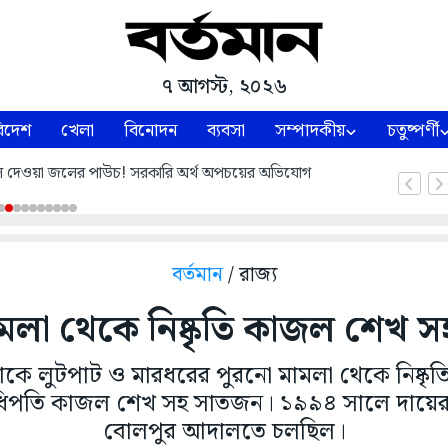
৭ আগস্ট, ২০২৬
িদেশ
খেলা
বিনোদন
ব্যবসা
সম্পাদকীয়
চতুষ্পর্ণী
 দেওয়া জলের পাউচ! সরকারি অর্থ অপচয়ের অভিযোগ
বর্তমান
/ রাজ্য
মলা থেকে নিষ্কৃতি কাজল শেখ 
লোকে লুটপাট ও মারধরের পুরনো মামলা থেকে নিষ্ক
িপতি কাজল শেখ সহ সাতজন। ১৯৯৪ সালে দায়ের
বোলপুর আদালতে চলছিল।