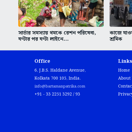
সার্ভার সমস্যায় থমকে রেশন পরিষেবা,
কাজে যাওয়া
ঘণ্টার পর ঘণ্টা লাইনে...
শ্রমিক
Office
Links
6, J.B.S. Haldane Avenue,
Home
Kolkata 700 105, India.
About
Contac
info@bartamanpatrika.com
+91 - 33 2251 3292 / 93
Privac