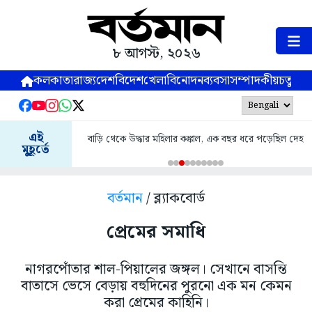
৮ আগস্ট, ২০২৬
কলকাতা
রাজ্য
দেশ
বিদেশ
খেলা
বিনোদন
ব্যবসা
সম্পাদকীয়
চতুষ্পর্ণ
এই
বাড়ি থেকে উদ্ধার মহিলার কঙ্কাল, এক বছর ধরে পড়েছিল দেহ
মুহূর্তে
বর্তমান
/ ব্ল্যাকবোর্ড
প্রেমের সমাধি
নাগরপোঁতার শাল-পিয়ালের জঙ্গল। সেখানে বাসন্তি
বাতাসে ভেসে বেড়ায় বহুদিনের পুরনো এক মন কেমন
করা প্রেমের কাহিনি।