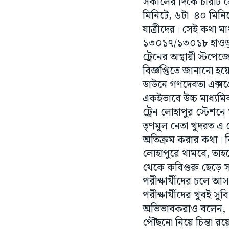
সকালের দিকে চারটি ল
মিনিটে, ৬টা ৪০ মিনি
যাত্রীদের। সেই কথা মাথ
১৩০১৭/১৩০১৮ হাওড়া 
ট্রেনের অস্থায়ী স্টপ
বিজ্ঞপ্তিতে জানানো হ
ডাউনে গণদেবতা এক্সপ্র
একইভাবে উচ্চ মাধ্যমিক 
ট্রেন লোহাপুর স্টেশ
তৃণমূল নেতা খুদরত এ
অতিক্রম করার কথা। কিন্
লোহাপুরে থামবে, তাহল
থেকে কবিগুরু ছেড়ে স
পরীক্ষার্থীদের চলে আ
পরীক্ষার্থীদের খুবই সু
অভিভাবকরাও বলেন, ১৪ 
পৌঁছনো নিয়ে চিন্তা রয়