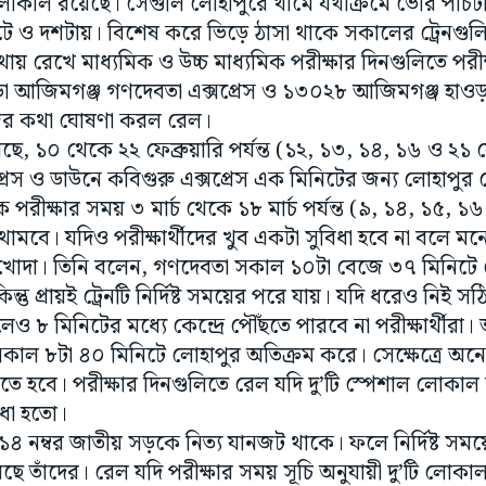
োকাল রয়েছে। সেগুলি লোহাপুরে থামে যথাক্রমে ভোর পাঁচ
টে ও দশটায়। বিশেষ করে ভিড়ে ঠাসা থাকে সকালের ট্রেনগুলি
ায় রেখে মাধ্যমিক ও উচ্চ মাধ্যমিক পরীক্ষার দিনগুলিতে পরীক্ষা
আজিমগঞ্জ গণদেবতা এক্সপ্রেস ও ১৩০২৮ আজিমগঞ্জ হাওড়া ক
েজের কথা ঘোষণা করল রেল।
য়েছে, ১০ থেকে ২২ ফেব্রুয়ারি পর্যন্ত (১২, ১৩, ১৪, ১৬ ও ২১
েস ও ডাউনে কবিগুরু এক্সপ্রেস এক মিনিটের জন্য লোহাপুর স
পরীক্ষার সময় ৩ মার্চ থেকে ১৮ মার্চ পর্যন্ত (৯, ১৪, ১৫, ১৬ ম
নে থামবে। যদিও পরীক্ষার্থীদের খুব একটা সুবিধা হবে না বলে
 খোদা। তিনি বলেন, গণদেবতা সকাল ১০টা বেজে ৩৭ মিনিটে ল
তু প্রায়ই ট্রেনটি নির্দিষ্ট সময়ের পরে যায়। যদি ধরেও নিই সঠ
েও ৮ মিনিটের মধ্যে কেন্দ্রে পৌঁছতে পারবে না পরীক্ষার্থীর
কাল ৮টা ৪০ মিনিটে লোহাপুর অতিক্রম করে। সেক্ষেত্রে 
সতে হবে। পরীক্ষার দিনগুলিতে রেল যদি দু’টি স্পেশাল লোকাল
বিধা হতো।
নম্বর জাতীয় সড়কে নিত্য যানজট থাকে। ফলে নির্দিষ্ট সময়ে প
েছে তাঁদের। রেল যদি পরীক্ষার সময় সূচি অনুযায়ী দু’টি লোকাল ট