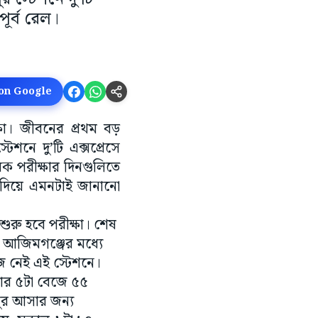
ূর্ব রেল।
 on Google
ষা। জীবনের প্রথম বড়
েশনে দু’টি এক্সপ্রেসে
িক পরীক্ষার দিনগুলিতে
ি দিয়ে এমনটাই জানানো
ুরু হবে পরীক্ষা। শেষ
য়ে আজিমগঞ্জের মধ্যে
েজ নেই এই স্টেশনে।
োর ৫টা বেজে ৫৫
ুর আসার জন্য