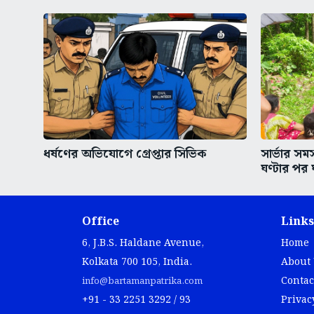
ধর্ষণের অভিযোগে গ্রেপ্তার সিভিক
সার্ভার স
ঘণ্টার পর 
Office
Links
6, J.B.S. Haldane Avenue,
Home
Kolkata 700 105, India.
About
Contac
info@bartamanpatrika.com
+91 - 33 2251 3292 / 93
Privac