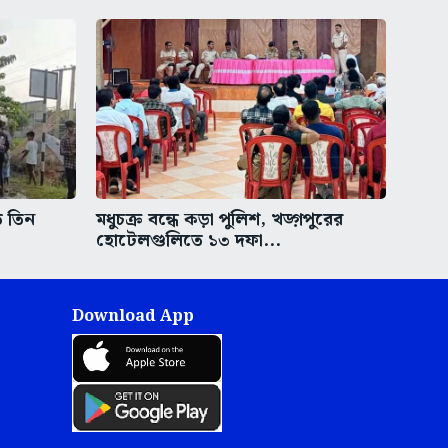
ত তিন
মধুচক্র বন্ধে কড়া পুলিশ, খড়্গপুরের
হোটেলগুলিতে ১৩ দফা...
Download App