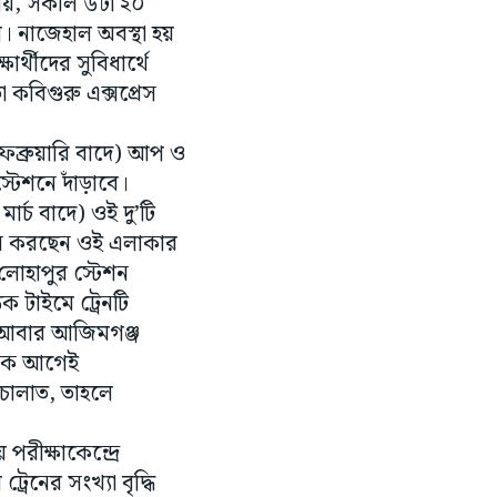
টায়, সকাল ৬টা ২০
। নাজেহাল অবস্থা হয়
র্থীদের সুবিধার্থে
বিগুরু এক্সপ্রেস
 ফেব্রুয়ারি বাদে) আপ ও
্টেশনে দাঁড়াবে।
ার্চ বাদে) ওই দু’টি
 মনে করছেন ওই এলাকার
োহাপুর স্টেশন
িক টাইমে ট্রেনটি
া। আবার আজিমগঞ্জ
অনেক আগেই
 চালাত, তাহলে
রীক্ষাকেন্দ্রে
্রেনের সংখ্যা বৃদ্ধি