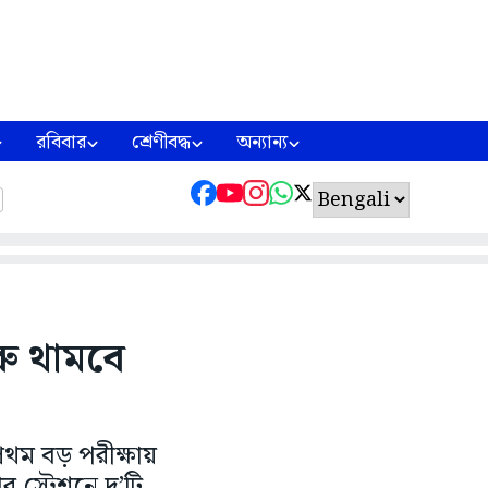
রবিবার
শ্রেণীবদ্ধ
অন্যান্য
রু থামবে
রথম বড় পরীক্ষায়
র স্টেশনে দু’টি