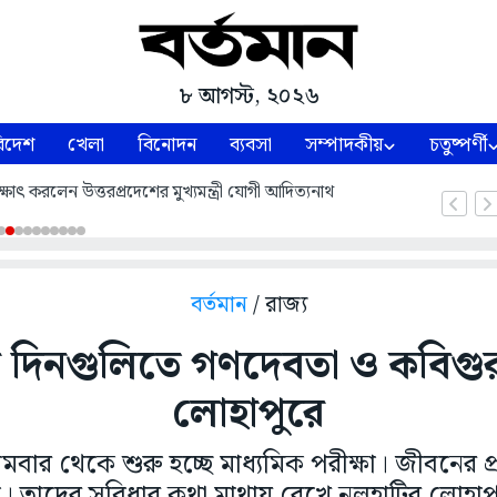
৮ আগস্ট, ২০২৬
িদেশ
খেলা
বিনোদন
ব্যবসা
সম্পাদকীয়
চতুষ্পর্ণী
ষাৎ করলেন উত্তরপ্রদেশের মুখ্যমন্ত্রী যোগী আদিত্যনাথ
বর্তমান
/ রাজ্য
র দিনগুলিতে গণদেবতা ও কবিগু
লোহাপুরে
ার থেকে শুরু হচ্ছে মাধ্যমিক পরীক্ষা। জীবনের প্
রী। তাদের সুবিধার কথা মাথায় রেখে নলহাটির লোহাপু