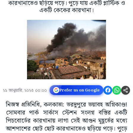
কারখানাতেও ছড়িয়ে পড়ে। পুড়ে যায় একটি প্লাস্টিক ও
একটি কেকের কারখানা।
২১ জানুয়ারি, ২০২৫ ০০:০০
Prefer us on Google
নিজস্ব প্রতিনিধি, কলকাতা: ভরদুপুরে ভয়াবহ অগ্নিকাণ্ড!
সোমবার পার্ক সার্কাস স্টেশন সংলগ্ন বস্তির একটি
পিচবোর্ডের কারখানায় লাগা সেই আগুন মূহূর্তের মধ্যে
আশপাশের ছোট ছোট কারখানাতেও ছড়িয়ে পড়ে। পুড়ে