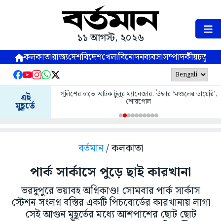
১১ আগস্ট, ২০২৬
কলকাতা
রাজ্য
দেশ
বিদেশ
খেলা
বিনোদন
ব্যবসা
সম্পাদকীয়
চতুষ্পর্ণ
পুলিশের হাতে আটক টুলুর ম্যানেজার, উদ্ধার ‘মণ্ডলের ডায়েরি’,
এই
শোরগোল
মুহূর্তে
বর্তমান
/ কলকাতা
পার্ক সার্কাসে পুড়ে ছাই কারখানা
ভরদুপুরে ভয়াবহ অগ্নিকাণ্ড! সোমবার পার্ক সার্কাস
স্টেশন সংলগ্ন বস্তির একটি পিচবোর্ডের কারখানায় লাগা
সেই আগুন মূহূর্তের মধ্যে আশপাশের ছোট ছোট