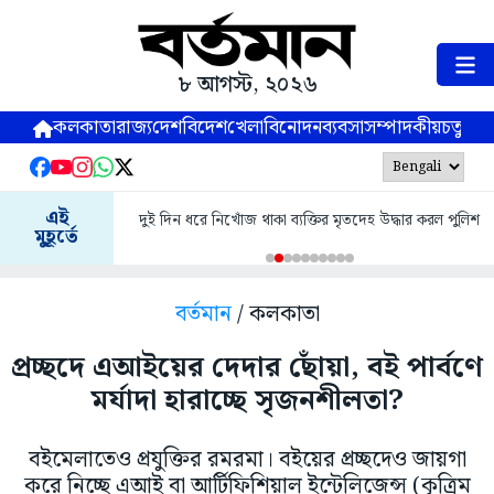
৮ আগস্ট, ২০২৬
কলকাতা
রাজ্য
দেশ
বিদেশ
খেলা
বিনোদন
ব্যবসা
সম্পাদকীয়
চতুষ্পর্ণ
এই
দুই দিন ধরে নিখোঁজ থাকা ব্যক্তির মৃতদেহ উদ্ধার করল পুলিশ
মুহূর্তে
বর্তমান
/ কলকাতা
প্রচ্ছদে এআইয়ের দেদার ছোঁয়া, বই পার্বণে
মর্যাদা হারাচ্ছে সৃজনশীলতা?
বইমেলাতেও প্রযুক্তির রমরমা। বইয়ের প্রচ্ছদেও জায়গা
করে নিচ্ছে এআই বা আর্টিফিশিয়াল ইন্টেলিজেন্স (কৃত্রিম