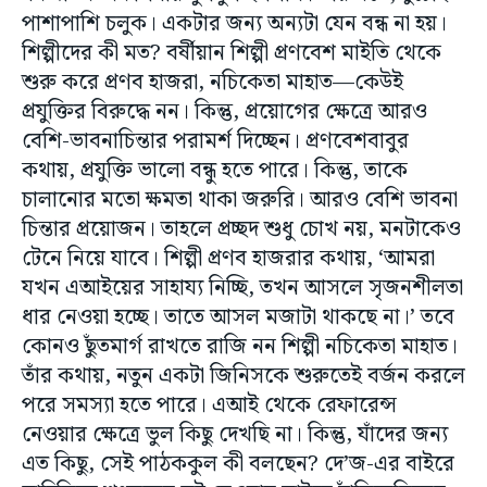
পাশাপাশি চলুক। একটার জন্য অন্যটা যেন বন্ধ না হয়।
শিল্পীদের কী মত? বর্ষীয়ান শিল্পী প্রণবেশ মাইতি থেকে
শুরু করে প্রণব হাজরা, নচিকেতা মাহাত—কেউই
প্রযুক্তির বিরুদ্ধে নন। কিন্তু, প্রয়োগের ক্ষেত্রে আরও
বেশি-ভাবনাচিন্তার পরামর্শ দিচ্ছেন। প্রণবেশবাবুর
কথায়, প্রযুক্তি ভালো বন্ধু হতে পারে। কিন্তু, তাকে
চালানোর মতো ক্ষমতা থাকা জরুরি। আরও বেশি ভাবনা
চিন্তার প্রয়োজন। তাহলে প্রচ্ছদ শুধু চোখ নয়, মনটাকেও
টেনে নিয়ে যাবে। শিল্পী প্রণব হাজরার কথায়, ‘আমরা
যখন এআইয়ের সাহায্য নিচ্ছি, তখন আসলে সৃজনশীলতা
ধার নেওয়া হচ্ছে। তাতে আসল মজাটা থাকছে না।’ তবে
কোনও ছুঁতমার্গ রাখতে রাজি নন শিল্পী নচিকেতা মাহাত।
তাঁর কথায়, নতুন একটা জিনিসকে শুরুতেই বর্জন করলে
পরে সমস্যা হতে পারে। এআই থেকে রেফারেন্স
নেওয়ার ক্ষেত্রে ভুল কিছু দেখছি না। কিন্তু, যাঁদের জন্য
এত কিছু, সেই পাঠককুল কী বলছেন? দে’জ-এর বাইরে