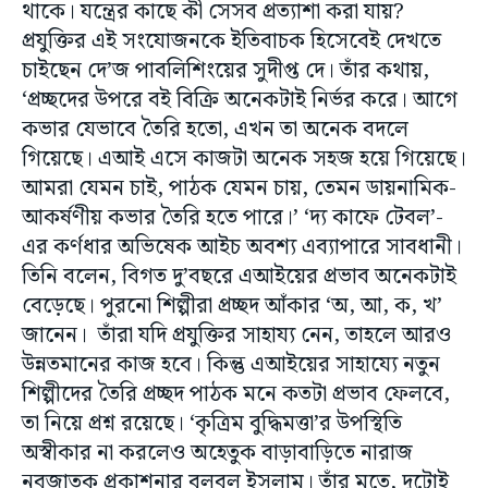
থাকে। যন্ত্রের কাছে কী সেসব প্রত্যাশা করা যায়?
প্রযুক্তির এই সংযোজনকে ইতিবাচক হিসেবেই দেখতে
চাইছেন দে’জ পাবলিশিংয়ের সুদীপ্ত দে। তাঁর কথায়,
‘প্রচ্ছদের উপরে বই বিক্রি অনেকটাই নির্ভর করে। আগে
কভার যেভাবে তৈরি হতো, এখন তা অনেক বদলে
গিয়েছে। এআই এসে কাজটা অনেক সহজ হয়ে গিয়েছে।
আমরা যেমন চাই, পাঠক যেমন চায়, তেমন ডায়নামিক-
আকর্ষণীয় কভার তৈরি হতে পারে।’ ‘দ্য কাফে টেবল’-
এর কর্ণধার অভিষেক আইচ অবশ্য এব্যাপারে সাবধানী।
তিনি বলেন, বিগত দু’বছরে এআইয়ের প্রভাব অনেকটাই
বেড়েছে। পুরনো শিল্পীরা প্রচ্ছদ আঁকার ‘অ, আ, ক, খ’
জানেন। তাঁরা যদি প্রযুক্তির সাহায্য নেন, তাহলে আরও
উন্নতমানের কাজ হবে। কিন্তু এআইয়ের সাহায্যে নতুন
শিল্পীদের তৈরি প্রচ্ছদ পাঠক মনে কতটা প্রভাব ফেলবে,
তা নিয়ে প্রশ্ন রয়েছে। ‘কৃত্রিম বুদ্ধিমত্তা’র উপস্থিতি
অস্বীকার না করলেও অহেতুক বাড়াবাড়িতে নারাজ
নবজাতক প্রকাশনার বুলবুল ইসলাম। তাঁর মতে, দুটোই