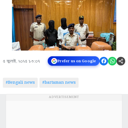
৫ জুলাই, ২০২৫ ১৩:০৭
Prefer us on Google
#Bengali news
#bartaman news
ADVERTISEMENT