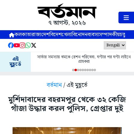
৭ আগস্ট, ২০২৬
কলকাতা
রাজ্য
দেশ
বিদেশ
খেলা
বিনোদন
ব্যবসা
সম্পাদকীয়
চতুষ্পর্ণ
সার্ভার সমস্যায় থমকে রেশন পরিষেবা, ঘণ্টার পর ঘণ্টা লাইনে
এই
গ্রাহকরা
মুহূর্তে
বর্তমান
/ এই মুহূর্তে
মুর্শিদাবাদের বহরমপুর থেকে ৩২ কেজি
গাঁজা উদ্ধার করল পুলিস, গ্রেপ্তার দুই