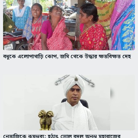
বধূকে এলোপাথাড়ি কোপ, জমি থেকে উদ্ধার ক্ষতবিক্ষত দেহ
নেতাজিকে কুমন্তব্য: হঠাৎ ভোল বদল অনন্ত মহারাজের