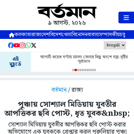
৯ আগস্ট, ২০২৬
কলকাতা
রাজ্য
দেশ
বিদেশ
খেলা
বিনোদন
ব্যবসা
সম্পাদকীয়
চতুষ্পর্ণ
আগামী কয়েক ঘণ্টায় মালদা জেলার কিছু অংশে বজ্র-বৃষ্টির
এই
পূর্বাভাস
মুহূর্তে
বর্তমান
/ রাজ্য
পুঞ্চায় সোশ্যাল মিডিয়ায় যুবতীর
আপত্তিকর ছবি পোস্ট, ধৃত যুবক&nbsp;
সোশ্যাল মিডিয়ায় যুবতীর আপত্তিকর ছবি পোস্ট করার
অভিযোগে এক যুবককে গ্রেপ্তার করল পুরুলিয়ার পুঞ্চা