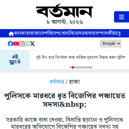
৮ আগস্ট, ২০২৬
কলকাতা
রাজ্য
দেশ
বিদেশ
খেলা
বিনোদন
ব্যবসা
সম্পাদকীয়
চতুষ্পর্ণ
এই
দুই দিন ধরে নিখোঁজ থাকা ব্যক্তির মৃতদেহ উদ্ধার করল পুলিশ
মুহূর্তে
বর্তমান
/ রাজ্য
পুলিসকে মারধরে ধৃত বিজেপির পঞ্চায়েত
সদস্য&nbsp;
সরকারি কাজে বাধা দেওয়া, বিভ্রান্তি ছড়ানো ও পুলিসকে
মারধরের অভিযোগে বিজেপির পঞ্চায়েত সদস্য সহ