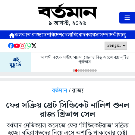
৯ আগস্ট, ২০২৬
কলকাতা
রাজ্য
দেশ
বিদেশ
খেলা
বিনোদন
ব্যবসা
সম্পাদকীয়
চতুষ্পর্ণ
আগামী কয়েক ঘণ্টায় মালদা জেলার কিছু অংশে বজ্র-বৃষ্টির
এই
পূর্বাভাস
মুহূর্তে
বর্তমান
/ রাজ্য
ফের সক্রিয় থ্রেট সিন্ডিকেট নালিশ শুনল
রাজ্য গ্রিভান্স সেল
বর্ধমান মেডিক্যাল কলেজে ফের ‘সিন্ডিকেটরাজ’ সক্রিয়
হচ্ছে। বহিরাগতদের নিয়ে এসে অশান্তি পাকানোর চেষ্টা