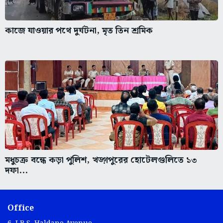
কাজে যাওয়ার পথে দুর্ঘটনা, মৃত তিন শ্রমিক
মধুচক্র বন্ধে কড়া পুলিশ, খড়্গপুরের হোটেলগুলিতে ১৩
দফা...
Office