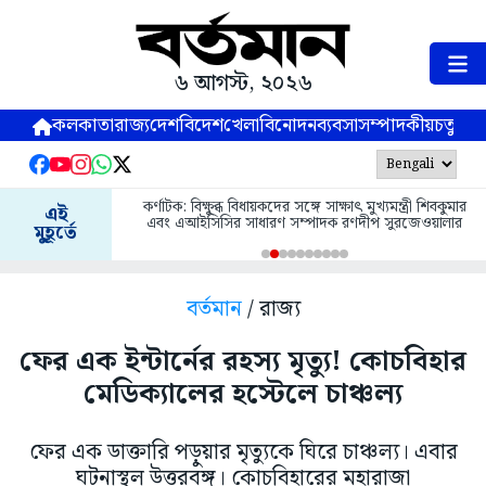
৬ আগস্ট, ২০২৬
কলকাতা
রাজ্য
দেশ
বিদেশ
খেলা
বিনোদন
ব্যবসা
সম্পাদকীয়
চতুষ্পর্ণ
কর্ণাটক: বিক্ষুব্ধ বিধায়কদের সঙ্গে সাক্ষাৎ মুখ্যমন্ত্রী শিবকুমার
এই
এবং এআইসিসির সাধারণ সম্পাদক রণদীপ সুরজেওয়ালার
মুহূর্তে
বর্তমান
/ রাজ্য
ফের এক ইন্টার্নের রহস্য মৃত্যু! কোচবিহার
মেডিক্যালের হস্টেলে চাঞ্চল্য
ফের এক ডাক্তারি পড়ুয়ার মৃত্যুকে ঘিরে চাঞ্চল্য। এবার
ঘটনাস্থল উত্তরবঙ্গ। কোচবিহারের মহারাজা