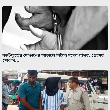
ফাস্টফুডের দোকানের আড়ালে অবৈধ মদের আসর, গ্রেপ্তার
দোকান...