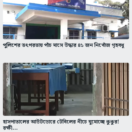
পুলিশের তৎপরতায় পাঁচ মাসে উদ্ধার ৪১ জন নিখোঁজ গৃহবধূ
হাসপাতালের আউটডোরে টেবিলের নীচে ঘুমোচ্ছে কুকুর!
রক্ষী...