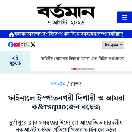
৭ আগস্ট, ২০২৬
কলকাতা
রাজ্য
দেশ
বিদেশ
খেলা
বিনোদন
ব্যবসা
সম্পাদকীয়
চতুষ্পর্ণ
এই
অগ্নিবীর যোজনার বিরুদ্ধে উত্তরাখণ্ডে মিছিল কংগ্রেসের
মুহূর্তে
বর্তমান
/ রাজ্য
ফাইনালে ইস্পাতনগরী দিশারী ও আমরা
ক&rsquo;জন বয়েজ
দুর্গাপুরে ক্লাব সমন্বয়ের উদ্যোগে আয়োজিত চারদলীয়
নকআউট ফুটবল প্রতিযোগিতার ফাইনালে উঠল