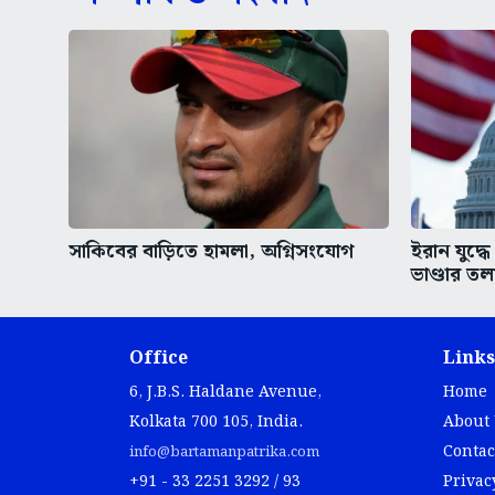
সাকিবের বাড়িতে হামলা, অগ্নিসংযোগ
ইরান যুদ্ধে 
ভাণ্ডার তল
Office
Links
6, J.B.S. Haldane Avenue,
Home
Kolkata 700 105, India.
About
Contac
info@bartamanpatrika.com
+91 - 33 2251 3292 / 93
Privac