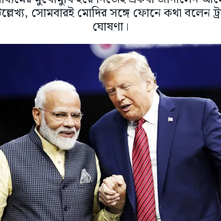
। উল্লেখ্য, সোমবারই মোদির সঙ্গে ফোনে কথা বলেন ট্
ঘোষণা।