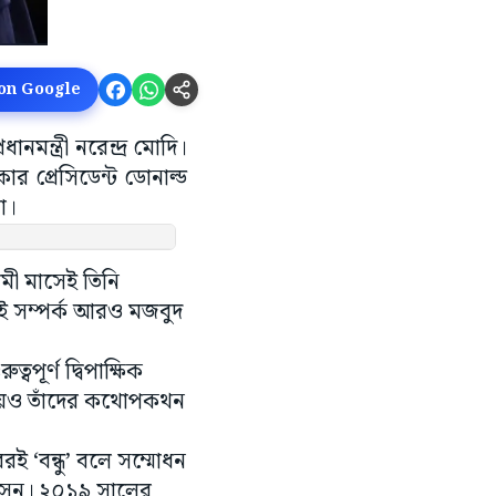
 on Google
ন্ত্রী নরেন্দ্র মোদি।
 প্রেসিডেন্ট ডোনাল্ড
া।
মী মাসেই তিনি
েই সম্পর্ক আরও মজবুদ
বপূর্ণ দ্বিপাক্ষিক
িষয়েও তাঁদের কথোপকথন
রই ‘বন্ধু’ বলে সম্মোধন
 আসেন। ২০১৯ সালের