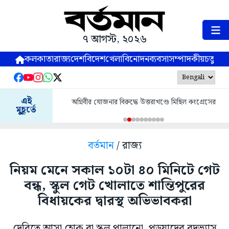
৭ আগস্ট, ২০২৬
কলকাতা
রাজ্য
দেশ
বিদেশ
খেলা
বিনোদন
ব্যবসা
সম্পাদকীয়
চতুষ্পর্ণ
এই
অগ্নিবীর যোজনার বিরুদ্ধে উত্তরাখণ্ডে মিছিল কংগ্রেসের
মুহূর্তে
বর্তমান
/ রাজ্য
নিয়ম মেনে সকাল ১০টা ৪০ মিনিটে গেট
বন্ধ, স্কুল গেট খোলাতে শান্তিপুরের
বিধায়কের দ্বারস্থ অভিভাবকরা
দেরিতে আসা হোক বা স্কুল পালানো, পড়ুয়াদের বদভ্যাস