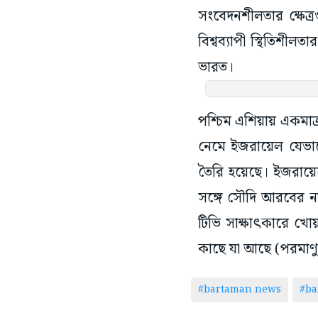
সংবেদনশীলতার ক্ষেত
বিশ্বব্যাপী স্থিতিশীল
ভারত।
পশ্চিম এশিয়ায় একমাত্
নেমে ইজরায়েল যেভাবে
তৈরি হয়েছে। ইজরায়েল
সঙ্গে সৌদি আরবের নয়া 
টিভি সাক্ষাৎকারে খে
কাছে যা আছে (পরমাণু ক
#bartaman news
#ba