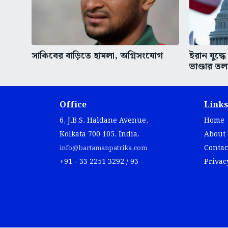
সাকিবের বাড়িতে হামলা, অগ্নিসংযোগ
ইরান যুদ্ধে 
ভাণ্ডার তল
Office
Links
6, J.B.S. Haldane Avenue,
Home
Kolkata 700 105, India.
About
Contac
info@bartamanpatrika.com
+91 - 33 2251 3292 / 93
Privac