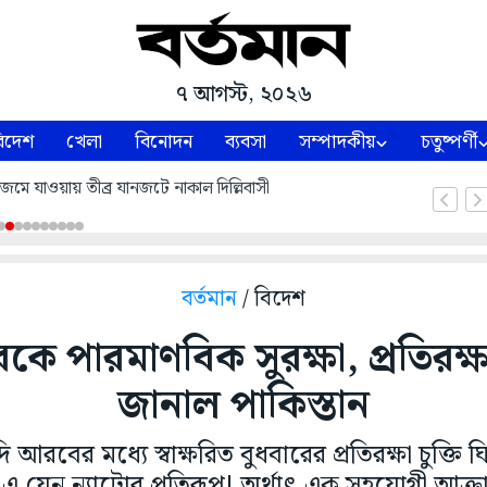
৭ আগস্ট, ২০২৬
িদেশ
খেলা
বিনোদন
ব্যবসা
সম্পাদকীয়
চতুষ্পর্ণী
 জল জমে যাওয়ায় তীব্র যানজটে নাকাল দিল্লিবাসী
বর্তমান
/ বিদেশ
 পারমাণবিক সুরক্ষা, প্রতিরক্ষা 
জানাল পাকিস্তান
 আরবের মধ্যে স্বাক্ষরিত বুধবারের প্রতিরক্ষা চুক্তি ঘ
াবে এ যেন ন্যাটোর প্রতিরূপ! অর্থাৎ এক সহযোগী আক্