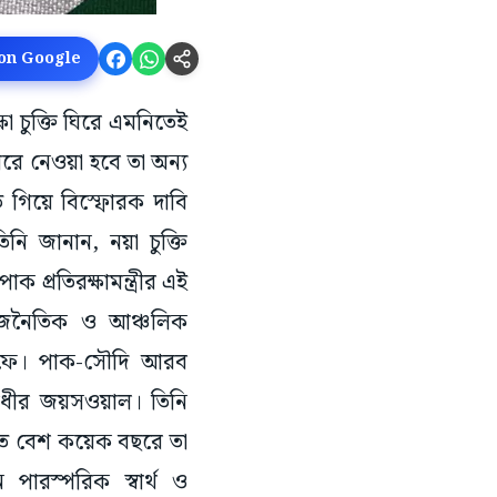
 on Google
ষা চুক্তি ঘিরে এমনিতেই
ে ধরে নেওয়া হবে তা অন্য
 গিয়ে বিস্ফোরক দাবি
িনি জানান, নয়া চুক্তি
প্রতিরক্ষামন্ত্রীর এই
-রাজনৈতিক ও আঞ্চলিক
 করফে। পাক-সৌদি আরব
র রণধীর জয়সওয়াল। তিনি
গত বেশ কয়েক বছরে তা
ারস্পরিক স্বার্থ ও