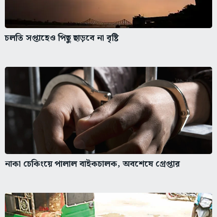
চলতি সপ্তাহেও পিছু ছাড়বে না বৃষ্টি
নাকা চেকিংয়ে পালাল বাইকচালক, অবশেষে গ্রেপ্তার