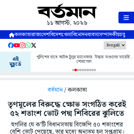
১১ আগস্ট, ২০২৬
কলকাতা
রাজ্য
দেশ
বিদেশ
খেলা
বিনোদন
ব্যবসা
সম্পাদকীয়
চতুষ্পর্ণ
পুলিশের হাতে আটক টুলুর ম্যানেজার, উদ্ধার ‘মণ্ডলের ডায়েরি’,
এই
শোরগোল
মুহূর্তে
বর্তমান
/ কলকাতা
তৃণমূলের বিরুদ্ধে ক্ষোভ সংগঠিত করেই
৫২ শতাংশ ভোট পদ্ম শিবিরের ঝুলিতে
হুগলির যে ক’টি বিধানসভায় বিজেপি ৫০ শতাংশের
বেশি ভোট পেয়েছে, তার মধ্যে অন্যতম হল সপ্তগ্রাম।