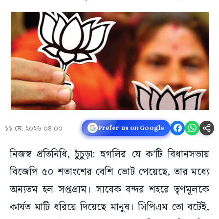
১১ মে, ২০২৬ ০৪:০০
Prefer us on Google
নিজস্ব প্রতিনিধি, চুঁচুড়া: হুগলির যে ক’টি বিধানসভায়
বিজেপি ৫০ শতাংশের বেশি ভোট পেয়েছে, তার মধ্যে
অন্যতম হল সপ্তগ্রাম। সাবেক বন্দর শহরে তৃণমূলকে
কার্যত মাটি ধরিয়ে দিয়েছে মানুষ। সিপিএম তো বটেই,