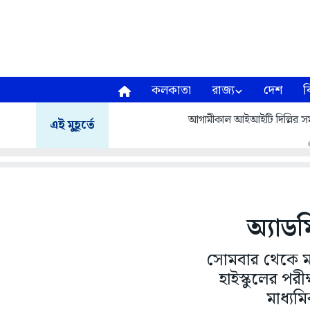
কলকাতা
রাজ্য
দেশ
ব
আগামীকাল আইআইটি দিল্লির সমাবর
এই মুহূর্তে
অ্যাডম
সোমবার থেকে মাধ্
হাইস্কুলের পরীক
মাধ্যম