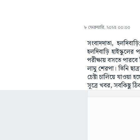
৮ ফেব্রুয়ারি, ২০২৫ ০০:০০
সংবাদদাতা, হলদিবাড়ি
হলদিবাড়ি হাইস্কুলের পর
পরীক্ষায় বসতে পারবে 
লামু শেরপা। তিনি ছাত
চেষ্টা চালিয়ে যাওয়া হ
সূত্রে খবর, সবকিছু ঠ