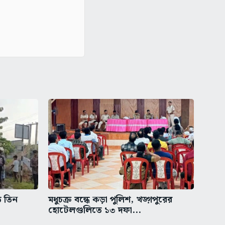
ত তিন
মধুচক্র বন্ধে কড়া পুলিশ, খড়্গপুরের
হোটেলগুলিতে ১৩ দফা...