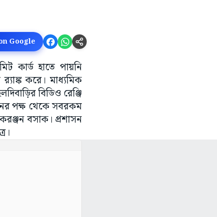
 on Google
ডমিট কার্ড হাতে পায়নি
 র‌্যাঙ্ক করে। মাধ্যমিক
লদিবাড়ির বিডিও রেঞ্জি
াসনের পক্ষ থেকে সবরকম
অলকরঞ্জন বসাক। প্রশাসন
ত্র।