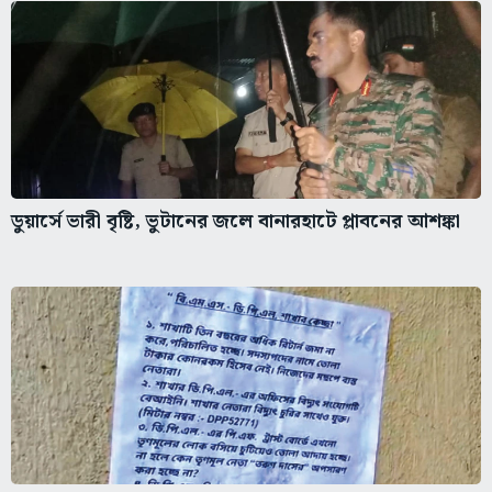
ডুয়ার্সে ভারী বৃষ্টি, ভুটানের জলে বানারহাটে প্লাবনের আশঙ্কা