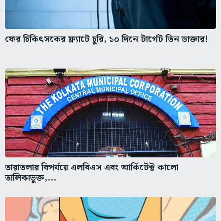
ফের চিকিৎসকের ফ্ল্যাটে চুরি, ১০ দিনে টার্গেট তিন ডাক্তার!
তারাতলার বিপর্যয়ে এলবিএস এবং আর্কিটেক্ট কালো
তালিকাভুক্ত,...