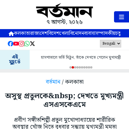
৭ আগস্ট, ২০২৬
কলকাতা
রাজ্য
দেশ
বিদেশ
খেলা
বিনোদন
ব্যবসা
সম্পাদকীয়
চতুষ্পর্ণ
এই
হাসপাতালে ভর্তি মিঠুন, তাঁকে দেখতে গেলেন মুখ্যমন্ত্রী
মুহূর্তে
বর্তমান
/ কলকাতা
অসুস্থ প্রতুলকে&nbsp; দেখতে মুখ্যমন্ত্রী
এসএসকেএমে
প্রবীণ সঙ্গীতশিল্পী প্রতুল মুখোপাধ্যায়ের শারীরিক
অবস্থার খোঁজ নিতে বুধবার সন্ধ্যায় মুখ্যমন্ত্রী মমতা