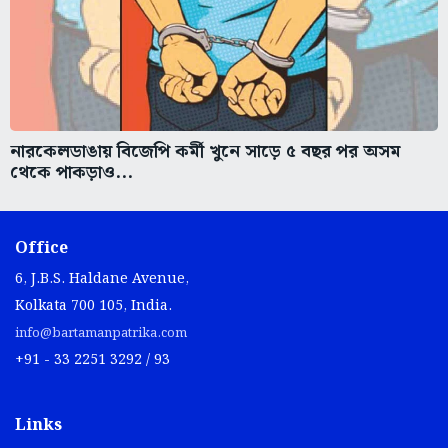
নারকেলডাঙায় বিজেপি কর্মী খুনে সাড়ে ৫ বছর পর অসম
থেকে পাকড়াও...
Office
6, J.B.S. Haldane Avenue,
Kolkata 700 105, India.
info@bartamanpatrika.com
+91 - 33 2251 3292 / 93
Links