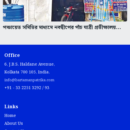
পঞ্চায়েত সমিতির মাধ্যমে নবদ্বীপের পাঁচ যাত্রী প্রতীক্ষালয়...
Office
6, J.B.S. Haldane Avenue,
Kolkata 700 105, India.
info@bartamanpatrika.com
+91 - 33 2251 3292 / 93
Links
Home
About Us