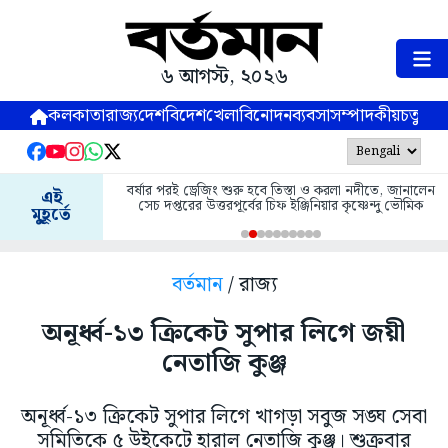
৬ আগস্ট, ২০২৬
কলকাতা
রাজ্য
দেশ
বিদেশ
খেলা
বিনোদন
ব্যবসা
সম্পাদকীয়
চতুষ্পর্ণ
বর্ষার পরই ড্রেজিং শুরু হবে তিস্তা ও করলা নদীতে, জানালেন
এই
সেচ দপ্তরের উত্তরপূর্বের চিফ ইঞ্জিনিয়ার কৃষ্ণেন্দু ভৌমিক
মুহূর্তে
বর্তমান
/ রাজ্য
অনূর্ধ্ব-১৩ ক্রিকেট সুপার লিগে জয়ী
নেতাজি কুঞ্জ
অনূর্ধ্ব-১৩ ক্রিকেট সুপার লিগে খাগড়া সবুজ সঙ্ঘ সেবা
সমিতিকে ৫ উইকেটে হারাল নেতাজি কুঞ্জ। শুক্রবার