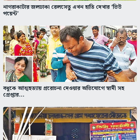
নাগরাকাটার জলঢাকা রেলসেতু এখন হাতি দেখার ‘ভিউ
পয়েন্ট’
বধূকে আত্মহত্যায় প্ররোচনা দেওয়ার অভিযোগে স্বামী সহ
গ্রেপ্তার...