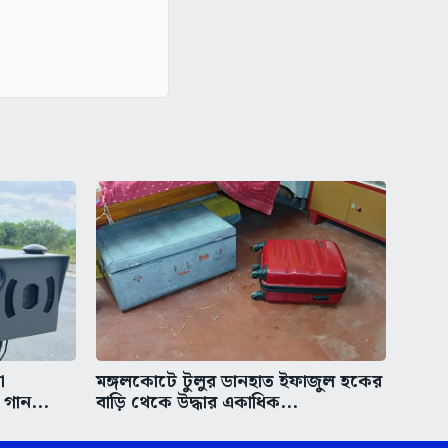
া
মঙ্গলকোটে টুলুর ডানহাত ইফাজুল হকের
গান...
বাড়ি থেকে উদ্ধার একাধিক...