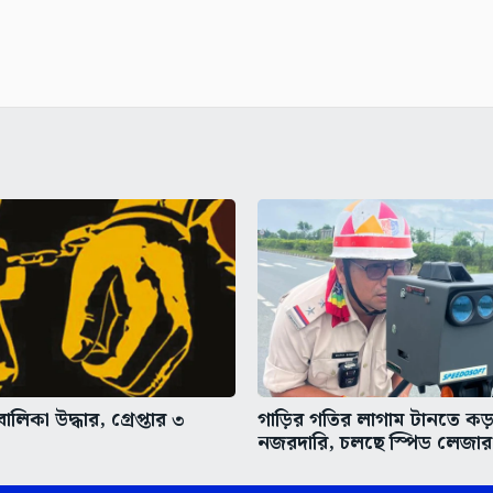
লিকা উদ্ধার, গ্রেপ্তার ৩
গাড়ির গতির লাগাম টানতে কড়
নজরদারি, চলছে স্পিড লেজার 