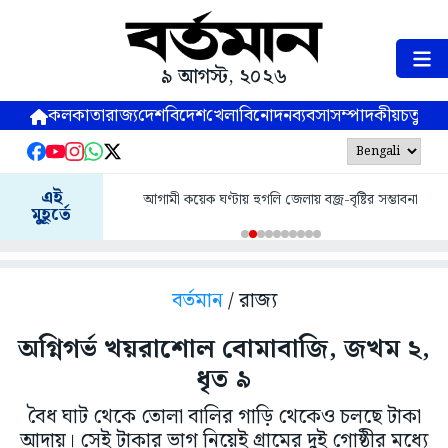
৯ আগস্ট, ২০২৬
কলকাতা
রাজ্য
দেশ
বিদেশ
খেলা
বিনোদন
ব্যবসা
সম্পাদকীয়
চতুষ্পর্ণ
এই
আগামী কয়েক ঘণ্টায় হুগলি জেলায় বজ্র-বৃষ্টির সম্ভাবনা
মুহূর্তে
বর্তমান
/ রাজ্য
অগ্নিগর্ভ খয়রাশোল বোমাবাজি, জখম ২,
ধৃত ৯
বৈধ ঘাট থেকে তোলা বালির গাড়ি থেকেও চলছে টাকা
আদায়। সেই টাকার ভাগ নিয়েই গ্রামের দুই গোষ্ঠীর মধ্যে