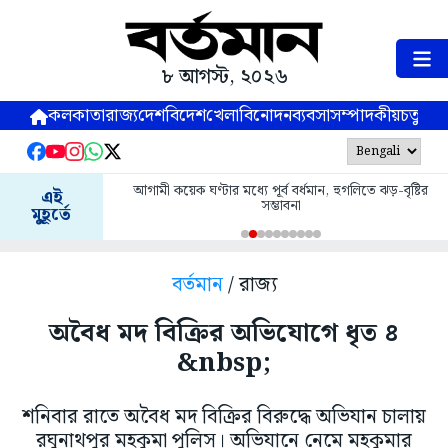
৮ আগস্ট, ২০২৬
কলকাতা
রাজ্য
দেশ
বিদেশ
খেলা
বিনোদন
ব্যবসা
সম্পাদকীয়
চতুষ্পর্ণ
আগামী কয়েক ঘণ্টার মধ্যে পূর্ব বর্ধমান, হুগলিতে ঝড়-বৃষ্টির
এই
সম্ভাবনা
মুহূর্তে
বর্তমান
/ রাজ্য
অবৈধ মদ বিক্রির অভিযোগে ধৃত ৪
&nbsp;
শনিবার রাতে অবৈধ মদ বিক্রির বিরুদ্ধে অভিযান চালায়
রঘুনাথপুর মহকুমা পুলিস। অভিযানে নেমে মহকুমার