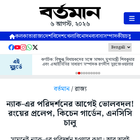
৬ আগস্ট, ২০২৬
কলকাতা
রাজ্য
দেশ
বিদেশ
খেলা
বিনোদন
ব্যবসা
সম্পাদকীয়
চতুষ্পর্ণ
কর্ণাটক: বিক্ষুব্ধ বিধায়কদের সঙ্গে সাক্ষাৎ মুখ্যমন্ত্রী শিবকুমার
এই
এবং এআইসিসির সাধারণ সম্পাদক রণদীপ সুরজেওয়ালার
মুহূর্তে
বর্তমান
/ রাজ্য
ন্যাক-এর পরিদর্শনের আগেই ভোলবদল!
রংয়ের প্রলেপ, কিচেন গার্ডেন, এনসিসি
চালু
সামনেই ন্যাক-এর পরিদর্শন হওয়ার কথা। আর তারই