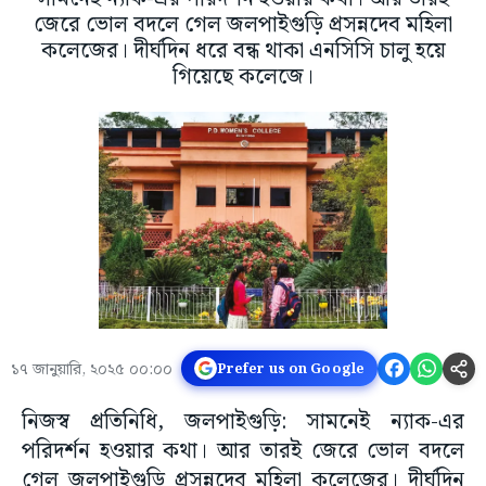
জেরে ভোল বদলে গেল জলপাইগুড়ি প্রসন্নদেব মহিলা
কলেজের। দীর্ঘদিন ধরে বন্ধ থাকা এনসিসি চালু হয়ে
গিয়েছে কলেজে।
১৭ জানুয়ারি, ২০২৫ ০০:০০
Prefer us on Google
নিজস্ব প্রতিনিধি, জলপাইগুড়ি: সামনেই ন্যাক-এর
পরিদর্শন হওয়ার কথা। আর তারই জেরে ভোল বদলে
গেল জলপাইগুড়ি প্রসন্নদেব মহিলা কলেজের। দীর্ঘদিন