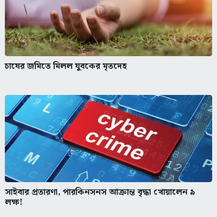
চাষের জমিতে মিলল যুবকের মৃতদেহ
সাইবার প্রতারণা, পারকিনসনস আক্রান্ত বৃদ্ধা খোয়ালেন ৯
লক্ষ!