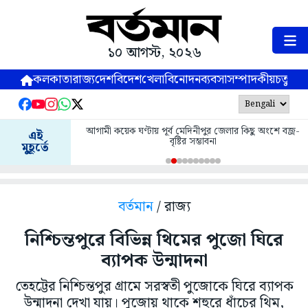
১০ আগস্ট, ২০২৬
কলকাতা
রাজ্য
দেশ
বিদেশ
খেলা
বিনোদন
ব্যবসা
সম্পাদকীয়
চতুষ্পর্ণ
আগামী কয়েক ঘণ্টায় পূর্ব মেদিনীপুর জেলার কিছু অংশে বজ্র-
এই
বৃষ্টির সম্ভাবনা
মুহূর্তে
বর্তমান
/ রাজ্য
নিশ্চিন্তপুরে বিভিন্ন থিমের পুজো ঘিরে
ব্যাপক উন্মাদনা
তেহট্টের নিশ্চিন্তপুর গ্রামে সরস্বতী পুজোকে ঘিরে ব্যাপক
উন্মাদনা দেখা যায়। পুজোয় থাকে শহুরে ধাঁচের থিম,