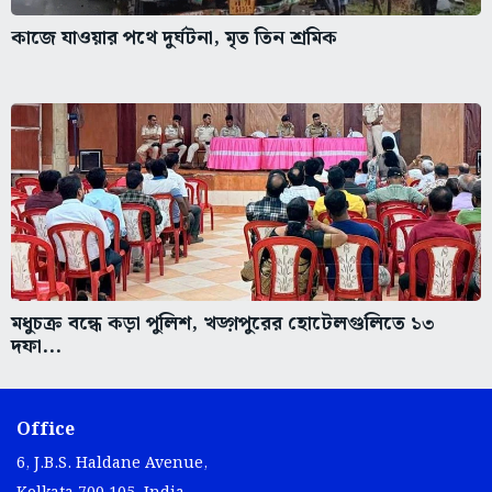
কাজে যাওয়ার পথে দুর্ঘটনা, মৃত তিন শ্রমিক
মধুচক্র বন্ধে কড়া পুলিশ, খড়্গপুরের হোটেলগুলিতে ১৩
দফা...
Office
6, J.B.S. Haldane Avenue,