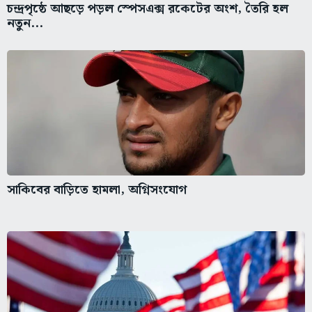
চন্দ্রপৃষ্ঠে আছড়ে পড়ল স্পেসএক্স রকেটের অংশ, তৈরি হল
নতুন...
সাকিবের বাড়িতে হামলা, অগ্নিসংযোগ