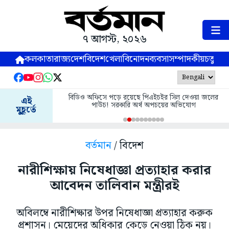
৭ আগস্ট, ২০২৬
কলকাতা
রাজ্য
দেশ
বিদেশ
খেলা
বিনোদন
ব্যবসা
সম্পাদকীয়
চতুষ্পর্ণ
বিডিও অফিসে পড়ে রয়েছে পিএইচইর সিল দেওয়া জলের
এই
পাউচ! সরকারি অর্থ অপচয়ের অভিযোগ
মুহূর্তে
বর্তমান
/ বিদেশ
নারীশিক্ষায় নিষেধাজ্ঞা প্রত্যাহার করার
আবেদন তালিবান মন্ত্রীরই
অবিলম্বে নারীশিক্ষার উপর নিষেধাজ্ঞা প্রত্যাহার করুক
প্রশাসন। মেয়েদের অধিকার কেড়ে নেওয়া ঠিক নয়।