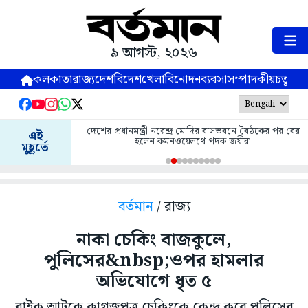
৯ আগস্ট, ২০২৬
কলকাতা
রাজ্য
দেশ
বিদেশ
খেলা
বিনোদন
ব্যবসা
সম্পাদকীয়
চতুষ্পর্ণ
দেশের প্রধানমন্ত্রী নরেন্দ্র মোদির বাসভবনে বৈঠকের পর বের
এই
হলেন কমনওয়েলথে পদক জয়ীরা
মুহূর্তে
বর্তমান
/ রাজ্য
নাকা চেকিং বাজকুলে,
পুলিসের&nbsp;ওপর হামলার
অভিযোগে ধৃত ৫
বাইক আটকে কাগজপত্র চেকিংকে কেন্দ্র করে পুলিসের