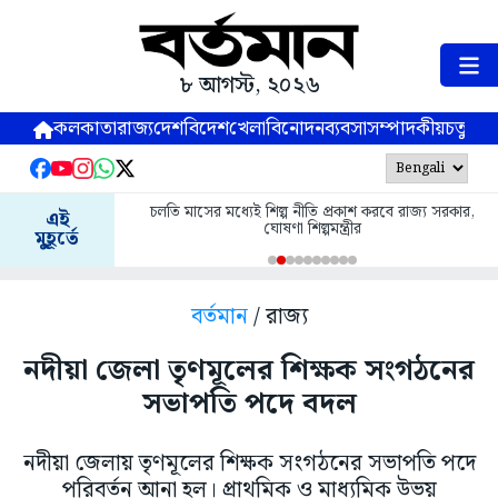
৮ আগস্ট, ২০২৬
কলকাতা
রাজ্য
দেশ
বিদেশ
খেলা
বিনোদন
ব্যবসা
সম্পাদকীয়
চতুষ্পর্ণ
চলতি মাসের মধ্যেই শিল্প নীতি প্রকাশ করবে রাজ্য সরকার,
এই
ঘোষণা শিল্পমন্ত্রীর
মুহূর্তে
বর্তমান
/ রাজ্য
নদীয়া জেলা তৃণমূলের শিক্ষক সংগঠনের
সভাপতি পদে বদল
নদীয়া জেলায় তৃণমূলের শিক্ষক সংগঠনের সভাপতি পদে
পরিবর্তন আনা হল। প্রাথমিক ও মাধ্যমিক উভয়