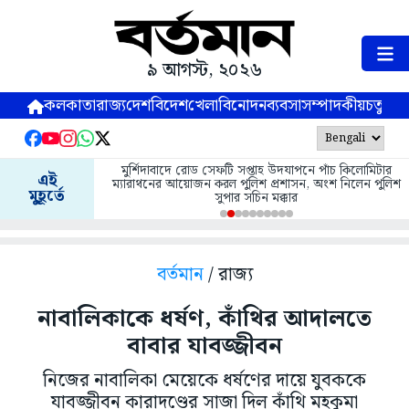
৯ আগস্ট, ২০২৬
কলকাতা
রাজ্য
দেশ
বিদেশ
খেলা
বিনোদন
ব্যবসা
সম্পাদকীয়
চতুষ্পর্ণ
মুর্শিদাবাদে রোড সেফটি সপ্তাহ উদযাপনে পাঁচ কিলোমিটার
এই
ম্যারাথনের আয়োজন করল পুলিশ প্রশাসন, অংশ নিলেন পুলিশ
মুহূর্তে
সুপার সচিন মক্কার
বর্তমান
/ রাজ্য
নাবালিকাকে ধর্ষণ, কাঁথির আদালতে
বাবার যাবজ্জীবন
নিজের নাবালিকা মেয়েকে ধর্ষণের দায়ে যুবককে
যাবজ্জীবন কারাদণ্ডের সাজা দিল কাঁথি মহকুমা