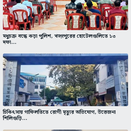
মধুচক্র বন্ধে কড়া পুলিশ, খড়্গপুরের হোটেলগুলিতে ১৩
দফা...
চিকিৎসায় গাফিলতিতে রোগী মৃত্যুর অভিযোগ, উত্তেজনা
শিলিগুড়ি...