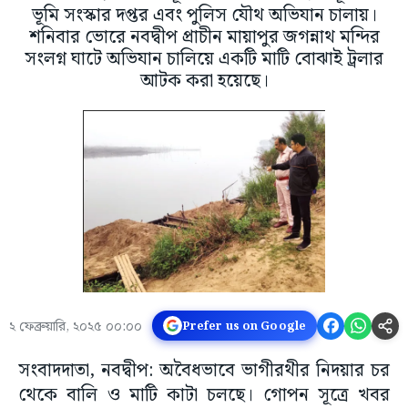
ভূমি সংস্কার দপ্তর এবং পুলিস যৌথ অভিযান চালায়।
শনিবার ভোরে নবদ্বীপ প্রাচীন মায়াপুর জগন্নাথ মন্দির
সংলগ্ন ঘাটে অভিযান চালিয়ে একটি মাটি বোঝাই ট্রলার
আটক করা হয়েছে।
২ ফেব্রুয়ারি, ২০২৫ ০০:০০
Prefer us on Google
সংবাদদাতা, নবদ্বীপ: অবৈধভাবে ভাগীরথীর নিদয়ার চর
থেকে বালি ও মাটি কাটা চলছে। গোপন সূত্রে খবর